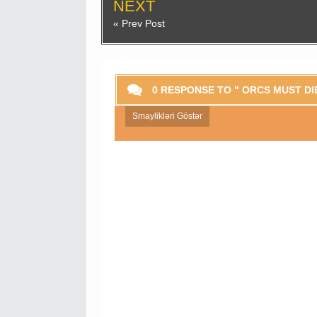
NEXT
« Prev Post
0 RESPONSE TO " ORCS MUST DIE
Smaylikləri Göstər