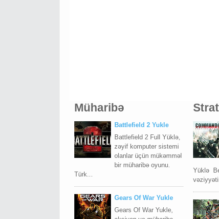
Müharibə
Stra
Battlefield 2 Yukle
Battlefield 2 Full Yüklə,
zəyif komputer sistemi
olanlar üçün mükəmməl
bir müharibə oyunu.
Yüklə Be
Türk...
vəziyyətin
Gears Of War Yukle
Gears Of War Yukle,