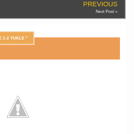
PREVIOUS
Next Post »
 1-2 YUKLE "