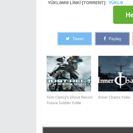
YÜKLƏMƏ LİNKİ [TORRENT]:
YÜKLƏ
Tweet
Paylaş
Tom Clancy’s Ghost Recon:
Inner Chains Yüklə
Future Soldier Yukle