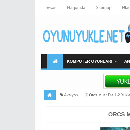
Əsas
Haqqında
Sitemap
Əla
KOMPUTER OYUNLARI
AN
Aksiyon
Orcs Must Die 1-2 Yukl
ORCS M