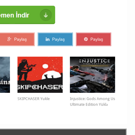
Paylaş
Paylaş
Paylaş
SKIPCHASER Yukle
Injustice: Gods Among Us
Ultimate Edition Yüklə