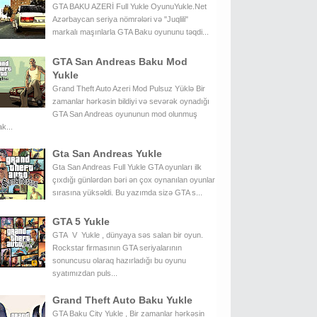
GTA BAKU AZERİ Full Yukle OyunuYukle.Net
Azərbaycan seriya nömrələri və "Juqlili"
markalı maşınlarla GTA Baku oyununu təqdi...
GTA San Andreas Baku Mod
Yukle
Grand Theft Auto Azeri Mod Pulsuz Yüklə Bir
zamanlar hərkəsin bildiyi və sevərək oynadığı
GTA San Andreas oyununun mod olunmuş
k...
Gta San Andreas Yukle
Gta San Andreas Full Yukle GTA oyunları ilk
çıxdığı günlərdən bəri ən çox oynanılan oyunlar
sırasına yüksəldi. Bu yazımda sizə GTA s...
GTA 5 Yukle
GTA V Yukle , dünyaya səs salan bir oyun.
Rockstar firmasının GTA seriyalarının
sonuncusu olaraq hazırladığı bu oyunu
syatımızdan puls...
Grand Theft Auto Baku Yukle
GTA Baku City Yukle , Bir zamanlar hərkəsin