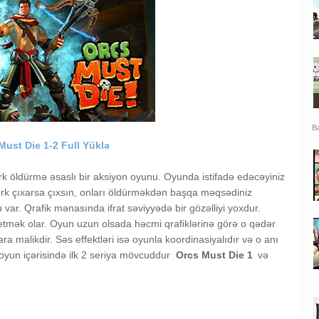
Ba
Must Die 1-2 Full Yüklə
k öldürmə əsaslı bir aksiyon oyunu. Oyunda istifadə edəcəyiniz
 ork çıxarsa çıxsın, onları öldürməkdən başqa məqsədiniz
ar. Qrafik mənasında ifrat səviyyədə bir gözəlliyi yoxdur.
mək olar. Oyun uzun olsada həcmi qrafiklərinə görə o qədər
ra malikdir. Səs effektləri isə oyunla koordinasiyalıdır və o anı
 oyun içərisində ilk 2 seriya mövcuddur
Orcs Must Die 1
və