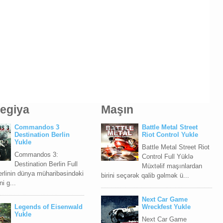
tegiya
Maşın
Commandos 3
Battle Metal Street
Destination Berlin
Riot Control Yukle
Yukle
Battle Metal Street Riot
Commandos 3:
Control Full Yüklə
Destination Berlin Full
Müxtəlif maşınlardan
rlinin dünya müharibəsindəki
birini seçərək qalib gəlmək ü...
i g...
Next Car Game
Legends of Eisenwald
Wreckfest Yukle
Yukle
Next Car Game