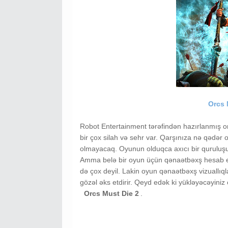
Orcs 
Robot Entertainment tərəfindən hazırlanmış or
bir çox silah və sehr var. Qarşınıza nə qədər
olmayacaq. Oyunun olduqca axıcı bir quruluşu v
Amma belə bir oyun üçün qənaətbəxş hesab et
də çox deyil. Lakin oyun qənaətbəxş vizuallıqla
gözəl əks etdirir. Qeyd edək ki yükləyəcəyiniz
Orcs Must Die 2
.