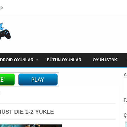
qə
DROID OYUNLAR
BÜTÜN OYUNLAR
OYUN İSTƏK
A
e
F
UST DIE 1-2 YUKLE
Ç