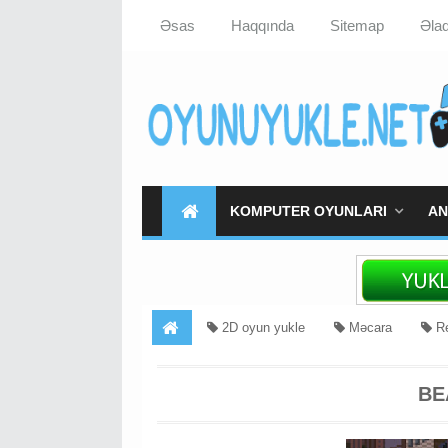
Əsas
Haqqında
Sitemap
Əla
KOMPUTER OYUNLARI
AN
2D oyun yukle
Məcara
Re
BE