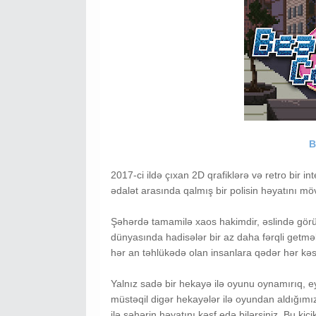
B
2017-ci ildə çıxan 2D qrafiklərə və retro bir 
ədalət arasında qalmış bir polisin həyatını mö
Şəhərdə tamamilə xaos hakimdir, əslində görün
dünyasında hadisələr bir az daha fərqli getmək
hər an təhlükədə olan insanlara qədər hər kəs
Yalnız sadə bir hekayə ilə oyunu oynamırıq, e
müstəqil digər hekayələr ilə oyundan aldığım
ilə şəhərin həyatını kəşf edə bilərsiniz. Bu k