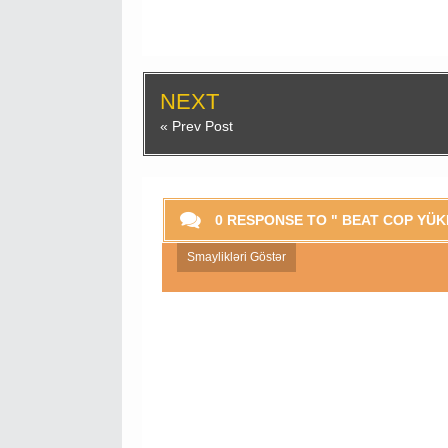
NEXT
« Prev Post
0 RESPONSE TO " BEAT COP YÜK
Smaylikləri Göstər