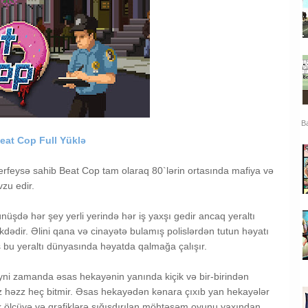
Ba
eat Cop Full Yüklə
interfeysə sahib Beat Cop tam olaraq 80`lərin ortasında mafiya və
vzu edir.
üşdə hər şey yerli yerində hər iş yaxşı gedir ancaq yeraltı
dədir. Əlini qana və cinayətə bulamış polislərdən tutun həyatı
 bu yeraltı dünyasında həyatda qalmağa çalışır.
yni zamanda əsas hekayənin yanında kiçik və bir-birindən
ız həzz heç bitmir. Əsas hekayədən kənara çıxıb yan hekayələr
içik ölçüyə və qrafiklərə sığışdırılan möhtəşəm oyunu yaxından