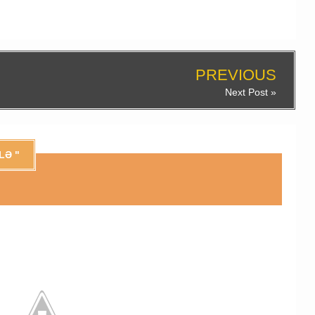
PREVIOUS
Next Post »
LƏ "