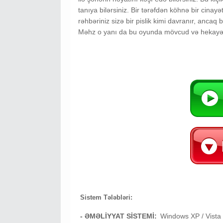
tanıya bilərsiniz. Bir tərəfdən köhnə bir cinayə
rəhbəriniz sizə bir pislik kimi davranır, ancaq b
Məhz o yanı da bu oyunda mövcud və hekayə t
Sistem Tələbləri:
- ƏMƏLİYYAT SİSTEMİ:
Windows XP / Vista