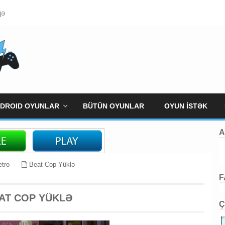
qə
DROID OYUNLAR
BÜTÜN OYUNLAR
OYUN İSTƏK
A
tro
Beat Cop Yüklə
F
AT COP YÜKLƏ
Ç