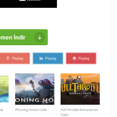
Paylaş
Paylaş
Paylaş
kle
Phoning Home Yukle
Full Throttle Remastered
Yüklə