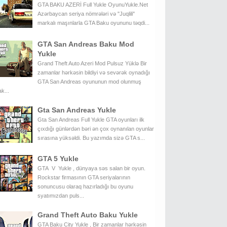
GTA BAKU AZERİ Full Yukle OyunuYukle.Net
Azərbaycan seriya nömrələri və "Juqlili"
markalı maşınlarla GTA Baku oyununu təqdi...
GTA San Andreas Baku Mod
Yukle
Grand Theft Auto Azeri Mod Pulsuz Yüklə Bir
zamanlar hərkəsin bildiyi və sevərək oynadığı
GTA San Andreas oyununun mod olunmuş
k...
Gta San Andreas Yukle
Gta San Andreas Full Yukle GTA oyunları ilk
çıxdığı günlərdən bəri ən çox oynanılan oyunlar
sırasına yüksəldi. Bu yazımda sizə GTA s...
GTA 5 Yukle
GTA V Yukle , dünyaya səs salan bir oyun.
Rockstar firmasının GTA seriyalarının
sonuncusu olaraq hazırladığı bu oyunu
syatımızdan puls...
Grand Theft Auto Baku Yukle
GTA Baku City Yukle , Bir zamanlar hərkəsin