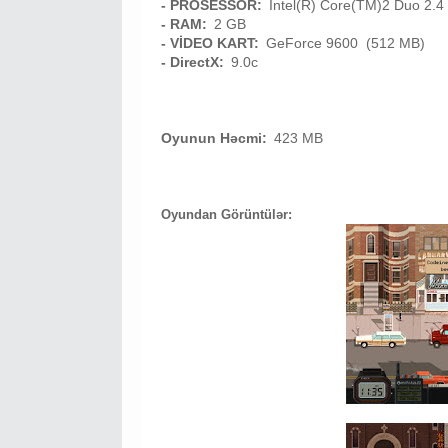
- PROSESSOR:
Intel(R) Core(TM)2 Duo 2.4
- RAM:
2 GB
- VİDEO KART:
GeForce 9600 (512 MB)
- DirectX:
9.0c
Oyunun Həcmi:
423 MB
Oyundan Görüntülər: