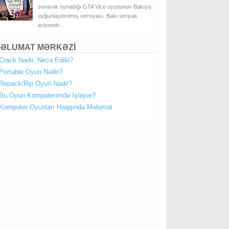
sevərək oynadığı GTA Vice oyununun Bakıya
uyğunlaşdırılmış versiyası. Bakı seriyalı
avtomob...
ƏLUMAT MƏRKƏZİ
Crack Nədir, Necə Edilir?
Portable Oyun Nədir?
Repack/Rip Oyun Nədir?
Bu Oyun Komputerimdə İşləyər?
Komputer Oyunları Haqqında Məlumat