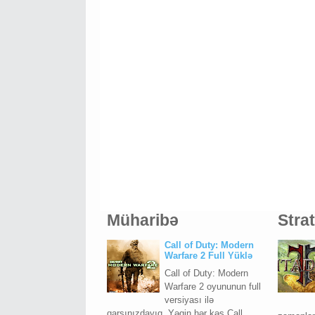
Müharibə
Stra
Call of Duty: Modern
Warfare 2 Full Yüklə
Call of Duty: Modern
Warfare 2 oyununun full
versiyası ilə
qarşınızdayıq. Yəqin hər kəs Call...