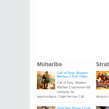
Müharibə
Stra
Call of Duty: Modern
Warfare 2 Full Yüklə
Call of Duty: Modern
Warfare 2 oyununun full
versiyası ilə
qarşınızdayıq. Yəqin hər kəs Call...
aksiyon v
Total War Rome 2 Full