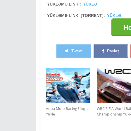
YÜKLƏMƏ LİNKİ:
YÜKLƏ
YÜKLƏMƏ LİNKİ [TORRENT]:
YÜKLƏ
Tweet
Paylaş
Aqua Moto Racing Utopia
WRC 5 FIA World Ral
Yukle
Championship Yukl