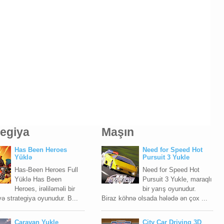
tegiya
Maşın
Has Been Heroes
Need for Speed Hot
Yüklə
Pursuit 3 Yukle
Has-Been Heroes Full
Need for Speed Hot
Yüklə Has Been
Pursuit 3 Yukle, maraqlı
Heroes, irəliləməli bir
bir yarış oyunudur.
ə strategiya oyunudur. B...
Biraz köhnə olsada hələdə ən çox ...
Caravan Yukle
City Car Driving 3D