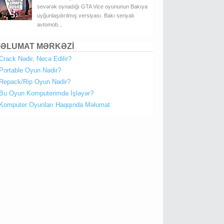
sevərək oynadığı GTA Vice oyununun Bakıya
uyğunlaşdırılmış versiyası. Bakı seriyalı
avtomob...
ƏLUMAT MƏRKƏZİ
Crack Nədir, Necə Edilir?
Portable Oyun Nədir?
Repack/Rip Oyun Nədir?
Bu Oyun Komputerimdə İşləyər?
Komputer Oyunları Haqqında Məlumat