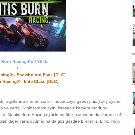
Ba
 Burn Racing Full Yüklə
+
acing® - Snowbound Pack [DLC]
 Racing® - Elite Class [DLC]
b rəqiblərinizlə amansız bir mübarizəyə girəcəyiniz yarış oyunu.
n və yarışı ilk siz tamamlayın. İstəsəniz karyera modunu
atılın. Mantis Burn Racing eyni kompüter üzərindən dostlarınızla 4
an digər yarış oyunlarına da göz gəzdirə bilərsiniz. Link:
Yarış