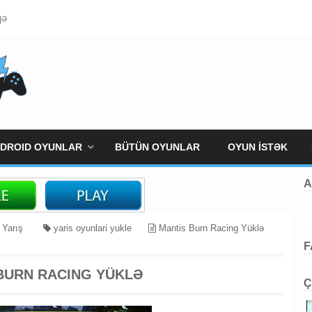
qə
DROID OYUNLAR
BÜTÜN OYUNLAR
OYUN İSTƏK
A
Yarış
yaris oyunlari yukle
Mantis Burn Racing Yüklə
F
BURN RACING YÜKLƏ
Ç