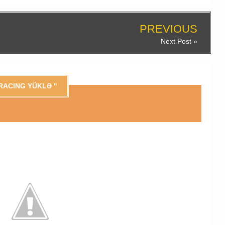
PREVIOUS
Next Post »
RACING YÜKLƏ "