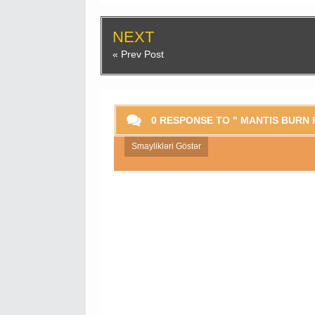
NEXT
« Prev Post
0 RESPONSE TO " MANTIS BURN 
Smaylikləri Göstər