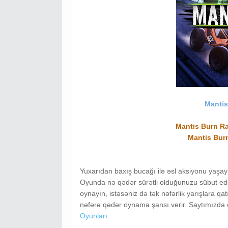
Mantis
Mantis Burn R
Mantis Burn
Yuxarıdan baxış bucağı ilə əsl aksiyonu yaşayı
Oyunda nə qədər sürətli olduğunuzu sübut edi
oynayın, istəsəniz də tək nəfərlik yarışlara q
nəfərə qədər oynama şansı verir. Saytımızda ol
Oyunları