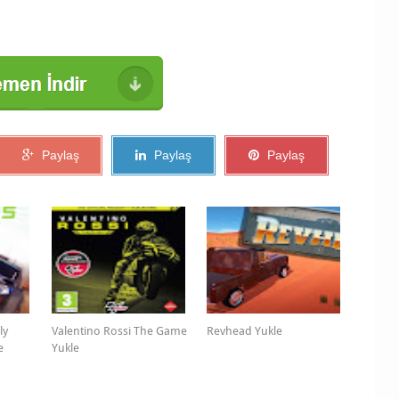
Paylaş
Paylaş
Paylaş
ly
Valentino Rossi The Game
Revhead Yukle
e
Yukle