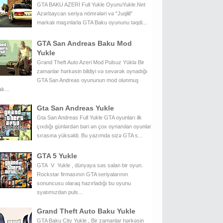
GTA BAKU AZERİ Full Yukle OyunuYukle.Net
Azərbaycan seriya nömrələri və "Juqlili"
markalı maşınlarla GTA Baku oyununu təqdi...
GTA San Andreas Baku Mod
Yukle
Grand Theft Auto Azeri Mod Pulsuz Yüklə Bir
zamanlar hərkəsin bildiyi və sevərək oynadığı
GTA San Andreas oyununun mod olunmuş
k...
Gta San Andreas Yukle
Gta San Andreas Full Yukle GTA oyunları ilk
çıxdığı günlərdən bəri ən çox oynanılan oyunlar
sırasına yüksəldi. Bu yazımda sizə GTA s...
GTA 5 Yukle
GTA V Yukle , dünyaya səs salan bir oyun.
Rockstar firmasının GTA seriyalarının
sonuncusu olaraq hazırladığı bu oyunu
syatımızdan puls...
Grand Theft Auto Baku Yukle
GTA Baku City Yukle , Bir zamanlar hərkəsin