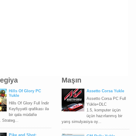
tegiya
Maşın
Hills Of Glory PC
Assetto Corsa Yukle
Yukle
Assetto Corsa PC Full
Hills Of Glory Full İndir
Yüklə+DLC
Keyfiyyətli qrafikası ilə
1.5, komputer üçün
bir qala müdafiə
üçün hazırlanmış bir
 Strateg...
yarış simulyasiya oy...
Pike and Shot: