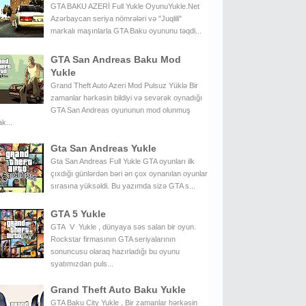
GTA BAKU AZERİ Full Yukle OyunuYukle.Net
Azərbaycan seriya nömrələri və "Juqlili"
markalı maşınlarla GTA Baku oyununu təqdi...
GTA San Andreas Baku Mod
Yukle
Grand Theft Auto Azeri Mod Pulsuz Yüklə Bir
zamanlar hərkəsin bildiyi və sevərək oynadığı
GTA San Andreas oyununun mod olunmuş
k...
Gta San Andreas Yukle
Gta San Andreas Full Yukle GTA oyunları ilk
çıxdığı günlərdən bəri ən çox oynanılan oyunlar
sırasına yüksəldi. Bu yazımda sizə GTA s...
GTA 5 Yukle
GTA V Yukle , dünyaya səs salan bir oyun.
Rockstar firmasının GTA seriyalarının
sonuncusu olaraq hazırladığı bu oyunu
syatımızdan puls...
Grand Theft Auto Baku Yukle
GTA Baku City Yukle , Bir zamanlar hərkəsin