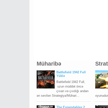
Müharibə
Stra
Battlefield 1942 Full
Yüklə
Battlefield 1942 Full,
uzun müddət öncə
çıxan və çıxdığı andan
ən sevilən Strategiya/Mühari...
oyunudur.
The Expendables 2