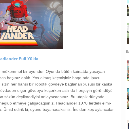
Ba
adlander Full Yüklə
ığı mükəmməl bir oyundur. Oyunda bütün kainatda yaşayan
əcə başınız qalıb. Yox olmuş keçmişiniz haqqında ipucu
sizin hər hansı bir robotik gövdəyə bağlanan xüsusi bir kaska
r gövdədən digər gövdəyə keçərkən əslində hərşeyin göründüyü
son sözün deyilmədiyini anlayacaqsınız. Bu utopik dünyada
 məğlub etməyə çalışacaqsınız. Headlander 1970`lərdəki elmi-
ıb. Ümid edirik ki, oyunu bəyənəcəksiniz. İndidən xoş əyləncələr