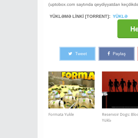
(uptobox.com saytında qeydiyyatdan keçdikdən
YÜKLƏMƏ LİNKİ [TORRENT]:
YÜKLƏ
Tweet
Paylaş
Formata Yukle
Reservoir Dogs: Bl
Yüklə