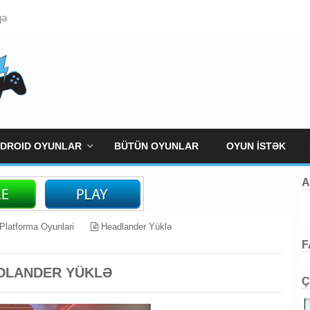
qə
DROID OYUNLAR
BÜTÜN OYUNLAR
OYUN İSTƏK
A
Platforma Oyunlari
Headlander Yüklə
F
DLANDER YÜKLƏ
Ç