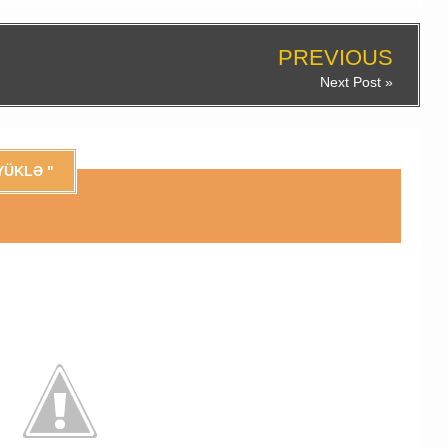
PREVIOUS
Next Post »
YÜKLƏ "