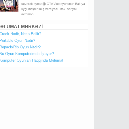
sevərək oynadığı GTA Vice oyununun Bakıya
uyğunlaşdırılmış versiyası. Bakı seriyalı
avtomob...
ƏLUMAT MƏRKƏZİ
Crack Nədir, Necə Edilir?
Portable Oyun Nədir?
Repack/Rip Oyun Nədir?
Bu Oyun Komputerimdə İşləyər?
Komputer Oyunları Haqqında Məlumat