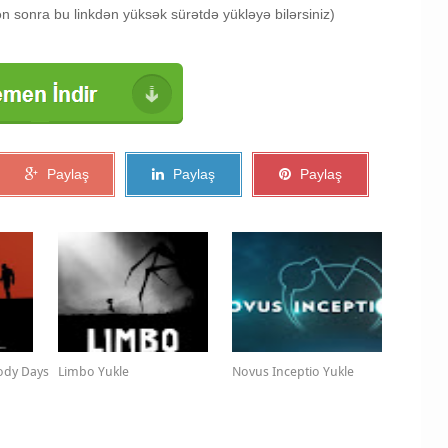
 sonra bu linkdən yüksək sürətdə yükləyə bilərsiniz)
Paylaş
Paylaş
Paylaş
oody Days
Limbo Yukle
Novus Inceptio Yukle