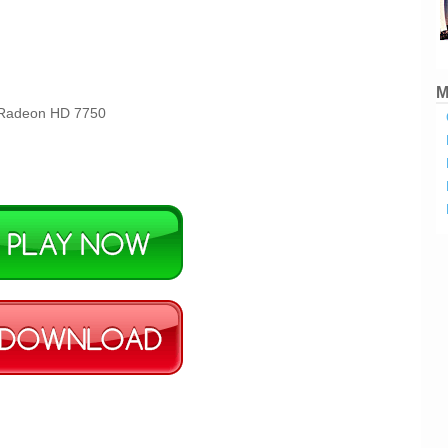
M
 Radeon HD 7750