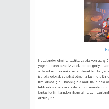
He
Headlander elmi-fantastika və aksiyon qarış
yeganə insan sizsiniz və sizdən də geriyə sad
axtararkən mexanikalardan ibarət bir dünyada 
istifadə edərək səyahət etməniz lazımdır. Bi
kimi olmadığını, insanlığın qədəri üçün hələ 
təhlükəli macəralara atılacaq, düşmənlərinizi
fantasika filmlərindən ilham alınaraq hazırlan
arzulayırıq.