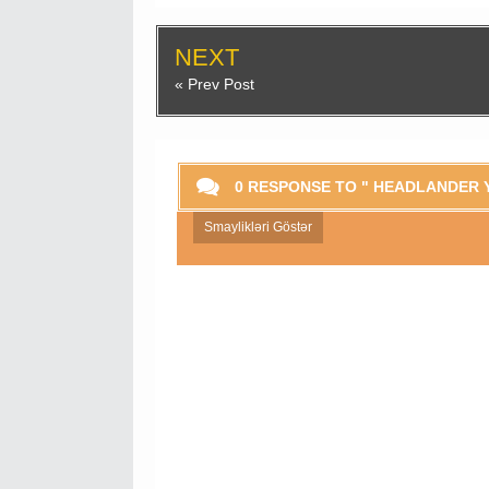
NEXT
« Prev Post
0 RESPONSE TO " HEADLANDER 
Smaylikləri Göstər