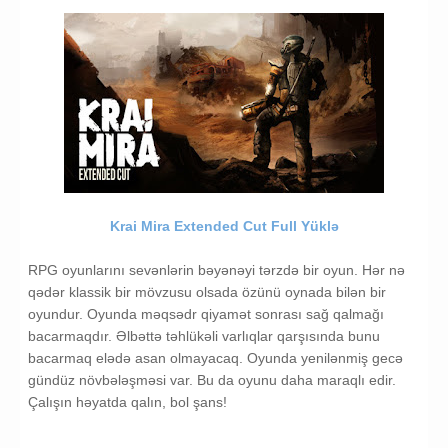
Krai Mira Extended Cut Full Yüklə
RPG oyunlarını sevənlərin bəyənəyi tərzdə bir oyun. Hər nə
qədər klassik bir mövzusu olsada özünü oynada bilən bir
oyundur. Oyunda məqsədr qiyamət sonrası sağ qalmağı
bacarmaqdır. Əlbəttə təhlükəli varlıqlar qarşısında bunu
bacarmaq elədə asan olmayacaq. Oyunda yenilənmiş gecə
gündüz növbələşməsi var. Bu da oyunu daha maraqlı edir.
Çalışın həyatda qalın, bol şans!