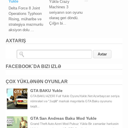
Yukle
Yüklə Crazy
Machines 3
Delta Force 8 Joint
seriyanın son oyunu
Operations Typhoon
olaraq geri döndü.
Rising, müharibə və
Çılğın bi...
strategiya məzmunlu
aksiyon dolu ...
AXTARIŞ
FACEBOOK`DA BIZI IZLƏ
ÇOX YÜKLƏNƏN OYUNLAR
GTA BAKU Yukle
GTA BAKU AZERİ Full Yukle OyunuYukle.Net Azərbaycan seriya
nömrələri və "Juqlili" markalı maşınlarla GTA Baku oyununu
təqdi...
GTA San Andreas Baku Mod Yukle
Grand Theft Auto Azeri Mod Pulsuz Yüklə Bir zamanlar hərkəsin