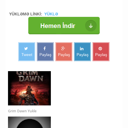
YÜKLƏMƏ LİNKİ:
YÜKLƏ
Tweet
Paylaş
Paylaş
Paylaş
Paylaş
Grim Dawn Yukle