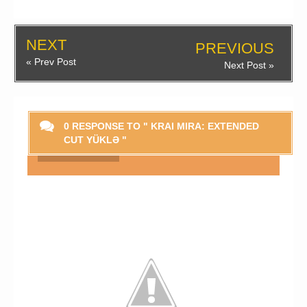
NEXT
PREVIOUS
« Prev Post
Next Post »
0 RESPONSE TO " KRAI MIRA: EXTENDED
CUT YÜKLƏ "
Smaylikləri Göstər