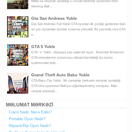
bildiyi və sevərək oynadığı GTA San Andreas oyununun mod
olunmuş Bak...
Gta San Andreas Yukle
Gta San Andreas Full Yukle GTA oyunları ilk çıxdığı günlərdən bəri
ən çox oynanılan oyunlar sırasına yüksəldi. Bu yazımda sizə GTA
s...
GTA 5 Yukle
GTA V Yukle , dünyaya səs salan bir oyun. Rockstar firmasının
GTA seriyalarının sonuncusu olaraq hazırladığı bu oyunu
syatımızdan puls...
Grand Theft Auto Baku Yukle
GTA Baku City Yukle , Bir zamanlar hərkəsin sevərək oynadığı
GTA Vice oyununun Bakıya uyğunlaşdırılmış versiyası. Bakı
seriyalı avtomob...
MƏLUMAT MƏRKƏZİ
Crack Nədir, Necə Edilir?
Portable Oyun Nədir?
Repack/Rip Oyun Nədir?