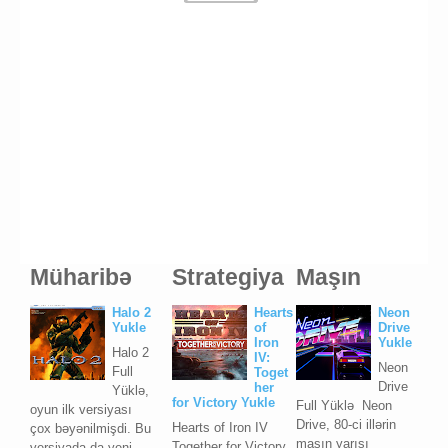
Müharibə
Strategiya
Maşın
Halo 2
Hearts
Neon
Yukle
of
Drive
Iron
Yukle
Halo 2
IV:
Neon
Full
Toget
Drive
her
Yüklə,
for Victory Yukle
Full Yüklə Neon
oyun ilk versiyası
Drive, 80-ci illərin
Hearts of Iron IV
çox bəyənilmişdi. Bu
maşın yarışı
Together for Victory
versiyada da yeni