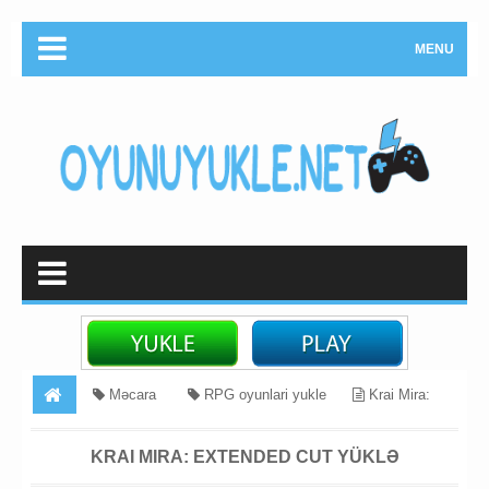
MENU
Məcara
RPG oyunlari yukle
Krai Mira:
Extended Cut Yüklə
KRAI MIRA: EXTENDED CUT YÜKLƏ