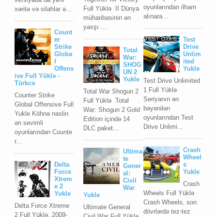
oyunlarından ilham
Full Yüklə II Dünya
xəritə və silahlar ə...
alınara...
müharibəsinin ən
yaxşı ...
Count
er
Test
Strike
Drive
Total
Globa
Unlim
War:
l
ited
SHOG
Offens
Yukle
UN 2
ive Full Yüklə -
Yukle
Test Drive Unlimited
Türkcə
1 Full Yüklə
Total War Shogun 2
Counter Strike
Seriyanın ən
Full Yüklə Total
Global Offensive Full
bəyənilən
War: Shogun 2 Gold
Yukle Köhnə nəslin
oyunlarından Test
Edition içində 14
ən sevimli
Drive Unlimi...
DLC paket...
oyunlarından Counte
r...
Crash
Ultima
Wheel
te
Delta
s
Gener
Force
Yukle
al:
Xtrem
Civil
Crash
e 2
War
Wheels Full Yüklə
Yukle
Yukle
Crash Wheels, son
Delta Force Xtreme
Ultimate General
dövrlərdə tez-tez
2 Full Yüklə, 2009-
Civil War Full Yüklə