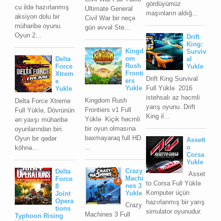
gördüyümüz
cu ildə hazırlanmış
Ultimate General
maşınların aldığ...
aksiyon dolu bir
Civil War bir neçə
müharibə oyunu.
gün əvvəl Ste...
Oyun 2...
Drift
King:
Kingd
Surviv
om
Delta
al
Rush
Force
Yukle
Fronti
Xtrem
Drift King Survival
ers
e
Full Yüklə 2016
Yukle
Yukle
istehsalı az həcmli
Kingdom Rush
Delta Force Xtreme
yarış oyunu. Drift
Frontiers v1 Full
Full Yüklə, Dövrünün
King il...
Yüklə Kiçik həcmli
ən yaxşı müharibə
bir oyun olmasına
oyunlarından biri.
baxmayaraq full HD
Oyun bir qədər
Assett
...
o
köhnə...
Corsa
Yukle
Crazy
Delta
Asset
Machi
Force
to Corsa Full Yüklə
nes 3
8
Komputer üçün
Yukle
Joint
Opera
hazırlanmış bir yarış
Crazy
tions
simulator oyunudur.
Machines 3 Full
Typhoon Rising
...