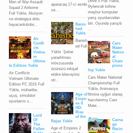
Drive 5 Full Yüklə,
Men of War Assault
aparacaq 17-ci əsrdə
Əyləncəli köhnə
Squad 2 Airborne
sə...
məşhur komputer
Full Yüklə, Aksiyon
yarış oyunlarından
və strategiya dolu
biri. Oyunda yarışıb
Banis
həyacanlı&nbs...
hed
...
Yukle
Air
Banish
Confli
Cars
ed Full
cts
Mater
Yüklə Şəhər
Vietna
Nation
m
al
yaradılması
Ultima
Cham
mövzusunda
te Edition Yukle
pions
özünüzü inkişaf
hip Yukle
Air Conflicts
etdirə biləcəyiniz
Cars Mater National
Vietnam Ultimate
str...
Championship Full
Edition PC 2015 Full
Yüklə, Animasiya
Yüklə, müharibə,
Age of
filminə uyğun olaraq
uçuş, simulator
Empir
hazırlanmış Cars
oyunlarını s...
es II
Mate...
HD:
Rise
Lord
of the
Of
Carna
Rajas Yukle
The
ge
Age of Empires 2
Fallen
Racin