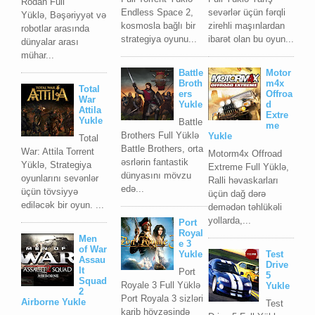
Rodan Full
Endless Space 2,
sevərlər üçün fərqli
Yüklə, Bəşəriyyət və
kosmosla bağlı bir
zirehli maşınlardan
robotlar arasında
strategiya oyunu...
ibarət olan bu oyun...
dünyalar arası
mühar...
Battle
Motor
Broth
m4x
Total
ers
Offroa
War
Yukle
d
Attila
Extre
Yukle
Battle
me
Brothers Full Yüklə
Yukle
Total
Battle Brothers, orta
War: Attila Torrent
Motorm4x Offroad
əsrlərin fantastik
Yüklə, Strategiya
Extreme Full Yüklə,
dünyasını mövzu
oyunlarını sevənlər
Ralli həvaskarları
edə...
üçün tövsiyyə
üçün dağ dərə
ediləcək bir oyun. ...
demədən təhlükəli
yollarda,...
Port
Royal
Men
e 3
of War
Yukle
Test
Assau
Drive
lt
Port
5
Squad
Royale 3 Full Yüklə
Yukle
2
Port Royala 3 sizləri
Airborne Yukle
Test
karib hövzəsində