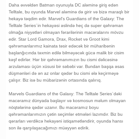
Daha əvvəldən Batman oyunuyla DC aləminə giriş edən
Telltale, bu oyunda Marvel aləminə də girir və bizə maraqlı bir
hekayə təqdim edir. Marvel's Guardians of the Galaxy: The
Telltale Series`in hekayəsi əslində heç də super qəhrəman
olmağa niyyətləri olmayan fərarilərinin macəralarını mövzu
edir. Star Lord Gamora, Drax, Rocket və Groot kimi
qəhrəmanlarımız kainata təsir edəcək bir müharibənin
başlanğıcında təxmin edilə bilməyəcək gücə malik bir cisim
kəşf edirlər. Hər bir qəhrəmanımızın bu cismi dəlicəsinə
arzulaması üçün xüsusi bir səbəbi var. Bundan başqa əsas
düşmənləri də ən az onlar qədər bu cismi ələ keçirməyə
çalışır. Biz isə bu mübarizənin ortasında qalırıq.
Marvels Guardians of the Galaxy: The Telltale Series`dəki
macəramız dünyada başlayır və kosmosun məlum olmayan
nöqtələrinə qədər uzanır. Bu macəramız boyu
qəhrəmanlarımızın çətin seçimlər etmələri lazımdır. Biz bu
qərarları verdikcə hekayəni istiqamətləndirir, oyunda hansı
son ilə qarşılaşacağımızı müəyyən edirik.