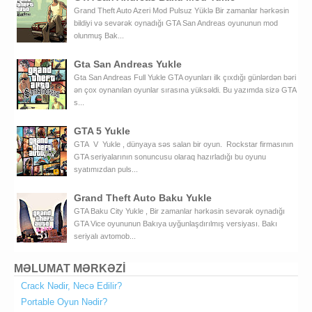
Grand Theft Auto Azeri Mod Pulsuz Yüklə Bir zamanlar hərkəsin
bildiyi və sevərək oynadığı GTA San Andreas oyununun mod
olunmuş Bak...
Gta San Andreas Yukle
Gta San Andreas Full Yukle GTA oyunları ilk çıxdığı günlərdən bəri
ən çox oynanılan oyunlar sırasına yüksəldi. Bu yazımda sizə GTA
s...
GTA 5 Yukle
GTA V Yukle , dünyaya səs salan bir oyun. Rockstar firmasının
GTA seriyalarının sonuncusu olaraq hazırladığı bu oyunu
syatımızdan puls...
Grand Theft Auto Baku Yukle
GTA Baku City Yukle , Bir zamanlar hərkəsin sevərək oynadığı
GTA Vice oyununun Bakıya uyğunlaşdırılmış versiyası. Bakı
seriyalı avtomob...
MƏLUMAT MƏRKƏZİ
Crack Nədir, Necə Edilir?
Portable Oyun Nədir?