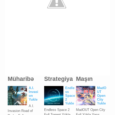
Müharibə
Strategiya
Maşın
A.I.
Endle
MadO
Invasi
ss
UT
on
Space
Open
Yukle
2
City
Yukle
Yukle
A.I.
Endless Space 2
MadOUT Open City
Invasion Road of
Full Torrent Yüklə
Full Yüklə Yarış