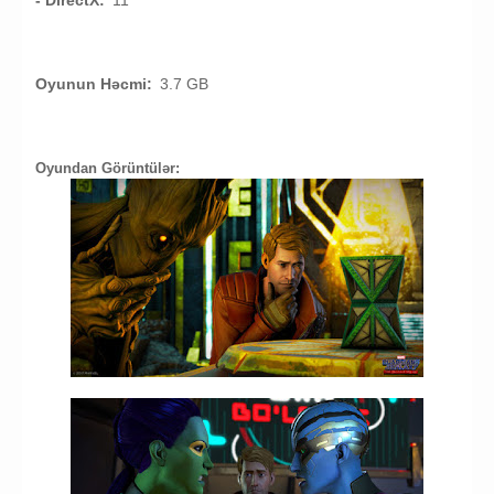
- DirectX:
11
Oyunun Həcmi:
3.7 GB
Oyundan Görüntülər: