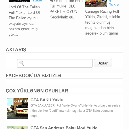
Yukle
g
HD Rise of the Rajas
Yukle
Full Yüklə DLC
Lord Of The Fallen
Carnage Racing Full
PAKET + OYUN
Full Yüklə, Lord Of
Yüklə, Zirehli, silahla
Keçdiyimiz gü...
The Fallen oyunu
təchiz olunmuş
oktyabr ayında
maşınlardan birini
bazara çıxarılmış
seçərək ölüm qalım
yük...
...
AXTARIŞ
FACEBOOK`DA BIZI IZLƏ
ÇOX YÜKLƏNƏN OYUNLAR
GTA BAKU Yukle
GTA BAKU AZERİ Full Yukle OyunuYukle.Net Azərbaycan seriya
nömrələri və "Juqlili" markalı maşınlarla GTA Baku oyununu
təqdi...
GTA San Andreas Baku Mod Yukle