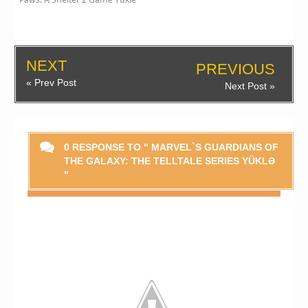
NEXT
PREVIOUS
« Prev Post
Next Post »
0 RESPONSE TO " MARVEL`S GUARDIANS OF
THE GALAXY: THE TELLTALE SERIES YÜKLƏ
Smaylikləri Göstər
"