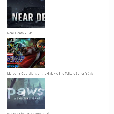
Near Death Yukle
Marvel`s Guardians of the Galaxy: The Telltale Series Yüklə
Paws: A Shelter 2 Game Yukle