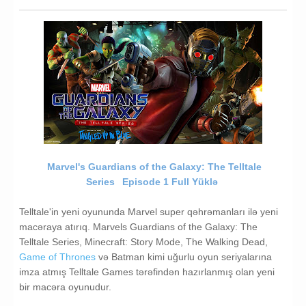
Marvel's Guardians of the Galaxy: The Telltale
Series
Episode 1 Full Yüklə
Telltale'in yeni oyununda Marvel super qəhrəmanları ilə yeni
macəraya atırıq. Marvels Guardians of the Galaxy: The
Telltale Series, Minecraft: Story Mode, The Walking Dead,
Game of Thrones
və Batman kimi uğurlu oyun seriyalarına
imza atmış Telltale Games tərəfindən hazırlanmış olan yeni
bir macəra oyunudur.