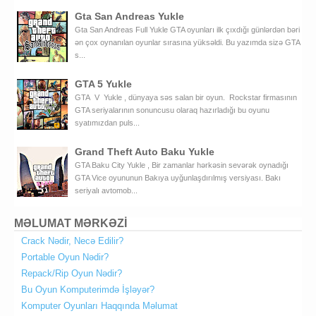
Gta San Andreas Yukle
Gta San Andreas Full Yukle GTA oyunları ilk çıxdığı günlərdən bəri
ən çox oynanılan oyunlar sırasına yüksəldi. Bu yazımda sizə GTA
s...
GTA 5 Yukle
GTA V Yukle , dünyaya səs salan bir oyun. Rockstar firmasının
GTA seriyalarının sonuncusu olaraq hazırladığı bu oyunu
syatımızdan puls...
Grand Theft Auto Baku Yukle
GTA Baku City Yukle , Bir zamanlar hərkəsin sevərək oynadığı
GTA Vice oyununun Bakıya uyğunlaşdırılmış versiyası. Bakı
seriyalı avtomob...
MƏLUMAT MƏRKƏZİ
Crack Nədir, Necə Edilir?
Portable Oyun Nədir?
Repack/Rip Oyun Nədir?
Bu Oyun Komputerimdə İşləyər?
Komputer Oyunları Haqqında Məlumat