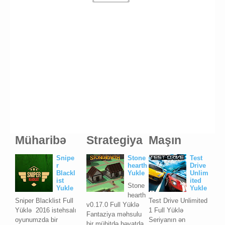
Müharibə
Strategiya
Maşın
Snipe
Stone
Test
r
hearth
Drive
Blackl
Yukle
Unlim
ist
ited
Stone
Yukle
Yukle
hearth
Sniper Blacklist Full
Test Drive Unlimited
v0.17.0 Full Yüklə
Yüklə 2016 istehsalı
1 Full Yüklə
Fantaziya məhsulu
oyunumzda bir
Seriyanın ən
bir mühitdə həyatda