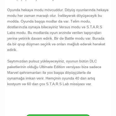
Oyunda hekayə modu mövcuddur. Döyüş oyunlarında hekayə
modu hər zaman maraqlı olur. İrəliləyərək döyüşəcəyik bu
modda. Oyunda başqa modlar da var. Təlim modu,
dostlarınızla oynaya biləcəyiniz Versus modu və S.T.A.R.S
Labs modu. Bu modlarda oyun ərzində verilən tapşırıqları
yerinə yetiririk davam edirik. Bir də Battle modu var. Burada
da bir qrup düşmən seçirik və onları məğlub edərək hərəkət
edirik.
Saytımızdan pulsuz yükləyəcəyiniz, oyunun bütün DLC
paketlərinin olduğu Ultimate Edition versiyası bizə sadəcə
Marvel qəhrəmanları ilə yox başqa döyüşçülərlə də
oynamağa imkan verir. Həmçinin oyunda 40 dan artıq
kostyum və 60 dan çox S.T.A.R.S Lab missiyası var.