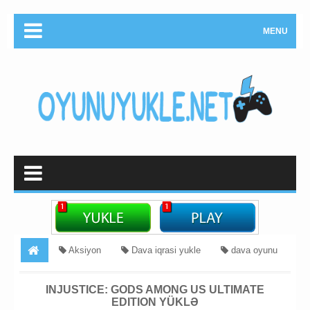
MENU
Aksiyon
Dava iqrasi yukle
dava oyunu
yukle
doyus oyunu yukle
Döyüş
Injustice: Gods
INJUSTICE: GODS AMONG US ULTIMATE
EDITION YÜKLƏ
Among Us Ultimate Edition Yüklə