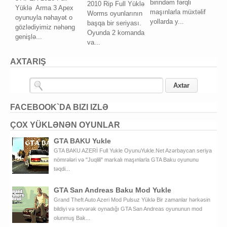
birindəm fərqli
2010 Rip Full Yüklə
Yüklə Arma 3 Apex
maşınlarla müxtəlif
Worms oyunlarının
oyunuyla nəhayət o
yollarda y...
başqa bir seriyası.
gözlədiyimiz nəhəng
Oyunda 2 komanda
genişlə...
va...
AXTARIŞ
FACEBOOK`DA BIZI IZLƏ
ÇOX YÜKLƏNƏN OYUNLAR
GTA BAKU Yukle
GTA BAKU AZERİ Full Yukle OyunuYukle.Net Azərbaycan seriya
nömrələri və "Juqlili" markalı maşınlarla GTA Baku oyununu
təqdi...
GTA San Andreas Baku Mod Yukle
Grand Theft Auto Azeri Mod Pulsuz Yüklə Bir zamanlar hərkəsin
bildiyi və sevərək oynadığı GTA San Andreas oyununun mod
olunmuş Bak...