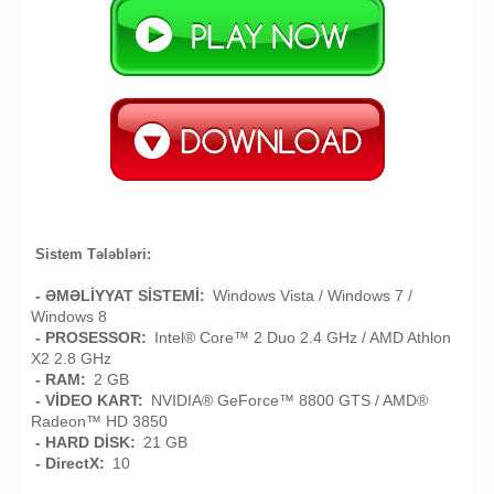
Sistem Tələbləri:
- ƏMƏLİYYAT SİSTEMİ:
Windows Vista / Windows 7 /
Windows 8
- PROSESSOR:
Intel® Core™ 2 Duo 2.4 GHz / AMD Athlon
X2 2.8 GHz
- RAM:
2 GB
- VİDEO KART:
NVIDIA® GeForce™ 8800 GTS / AMD®
Radeon™ HD 3850
- HARD DİSK:
21 GB
- DirectX:
10