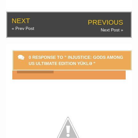
NEXT
PREVIOUS
« Prev Post
Next Post »
0 RESPONSE TO " INJUSTICE: GODS AMONG
US ULTIMATE EDITION YÜKLƏ "
Smaylikləri Göstər