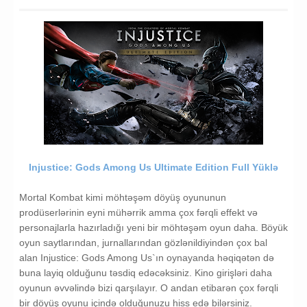
Injustice: Gods Among Us Ultimate Edition Full Yüklə
Mortal Kombat kimi möhtəşəm döyüş oyununun
prodüserlərinin eyni mühərrik amma çox fərqli effekt və
personajlarla hazırladığı yeni bir möhtəşəm oyun daha. Böyük
oyun saytlarından, jurnallarından gözlənildiyindən çox bal
alan Injustice: Gods Among Us`ın oynayanda həqiqətən də
buna layiq olduğunu təsdiq edəcəksiniz. Kino girişləri daha
oyunun əvvəlində bizi qarşılayır. O andan etibarən çox fərqli
bir döyüş oyunu içində olduğunuzu hiss edə bilərsiniz.