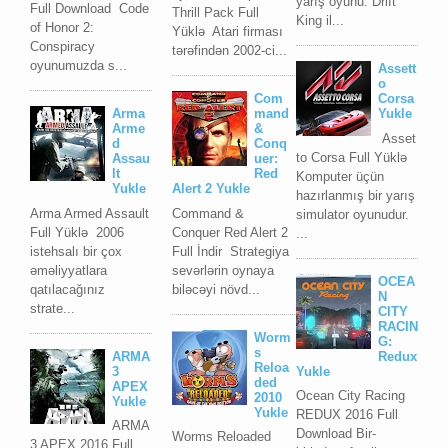
yarış oyunu. Drift
Full Download Code
Thrill Pack Full
King il...
of Honor 2:
Yüklə Atari firması
Conspiracy
tərəfindən 2002-ci...
oyunumuzda s...
Assett
o
Com
Corsa
Arma
mand
Yukle
Arme
&
Asset
d
Conq
to Corsa Full Yüklə
Assau
uer:
lt
Red
Komputer üçün
Yukle
Alert 2 Yukle
hazırlanmış bir yarış
Arma Armed Assault
Command &
simulator oyunudur.
Full Yüklə 2006
Conquer Red Alert 2
...
istehsalı bir çox
Full İndir Strategiya
əməliyyatlara
sevərlərin oynaya
OCEA
qatılacağınız
biləcəyi növd...
N
strate...
CITY
RACIN
Worm
G:
s
ARMA
Redux
Reloa
3
Yukle
ded
APEX
Ocean City Racing
2010
Yukle
Yukle
REDUX 2016 Full
ARMA
Download Bir-
Worms Reloaded
3 APEX 2016 Full