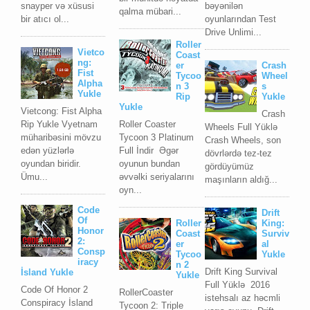
snayper və xüsusi
bəyənilən
qalma mübari...
bir atıcı ol...
oyunlarından Test
Drive Unlimi...
Roller
Vietco
Coast
ng:
er
Crash
Fist
Tycoo
Wheel
Alpha
n 3
s
Yukle
Rip
Yukle
Yukle
Vietcong: Fist Alpha
Crash
Rip Yukle Vyetnam
Roller Coaster
Wheels Full Yüklə
müharibəsini mövzu
Tycoon 3 Platinum
Crash Wheels, son
edən yüzlərlə
Full İndir Əgər
dövrlərdə tez-tez
oyundan biridir.
oyunun bundan
gördüyümüz
Ümu...
əvvəlki seriyalarını
maşınların aldığ...
oyn...
Code
Drift
Of
Roller
King:
Honor
Coast
Surviv
2:
er
al
Consp
Tycoo
Yukle
iracy
n 2
Drift King Survival
İsland Yukle
Yukle
Full Yüklə 2016
Code Of Honor 2
RollerCoaster
istehsalı az həcmli
Conspiracy İsland
Tycoon 2: Triple