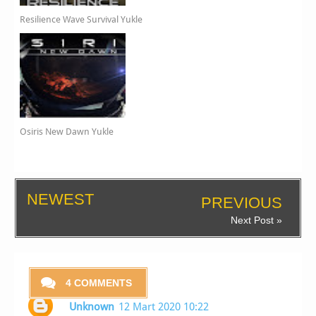
Resilience Wave Survival Yukle
Osiris New Dawn Yukle
NEWEST
PREVIOUS
Next Post »
4 COMMENTS
Unknown
12 Mart 2020 10:22