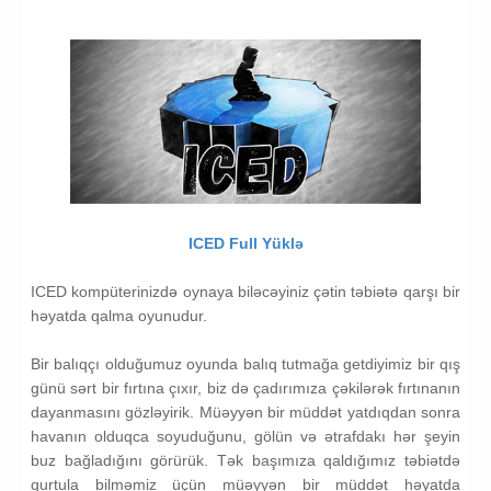
ICED Full Yüklə
ICED kompüterinizdə oynaya biləcəyiniz çətin təbiətə qarşı bir
həyatda qalma oyunudur.
Bir balıqçı olduğumuz oyunda balıq tutmağa getdiyimiz bir qış
günü sərt bir fırtına çıxır, biz də çadırımıza çəkilərək fırtınanın
dayanmasını gözləyirik. Müəyyən bir müddət yatdıqdan sonra
havanın olduqca soyuduğunu, gölün və ətrafdakı hər şeyin
buz bağladığını görürük. Tək başımıza qaldığımız təbiətdə
qurtula bilməmiz üçün müəyyən bir müddət həyatda