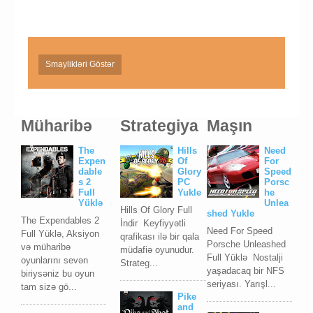
Smaylikləri Göstər
Müharibə
Strategiya
Maşın
The
Hills
Need
Expen
Of
For
dable
Glory
Speed
s 2
PC
Porsc
Full
Yukle
he
Yüklə
Unlea
Hills Of Glory Full
shed Yukle
The Expendables 2
İndir Keyfiyyətli
Need For Speed
Full Yüklə, Aksiyon
qrafikası ilə bir qala
Porsche Unleashed
və müharibə
müdafiə oyunudur.
Full Yüklə Nostalji
oyunlarını sevən
Strateg...
yaşadacaq bir NFS
biriysəniz bu oyun
seriyası. Yarışl...
tam sizə gö...
Pike
and