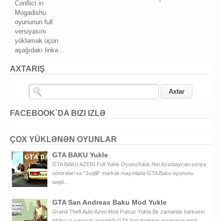
Conflict in
Mogadishu
oyununun full
versiyasını
yükləmək üçün
aşağıdakı linkə...
AXTARIŞ
FACEBOOK`DA BIZI IZLƏ
ÇOX YÜKLƏNƏN OYUNLAR
GTA BAKU Yukle
GTA BAKU AZERİ Full Yukle OyunuYukle.Net Azərbaycan seriya
nömrələri və "Juqlili" markalı maşınlarla GTA Baku oyununu
təqdi...
GTA San Andreas Baku Mod Yukle
Grand Theft Auto Azeri Mod Pulsuz Yüklə Bir zamanlar hərkəsin
bildiyi və sevərək oynadığı GTA San Andreas oyununun mod