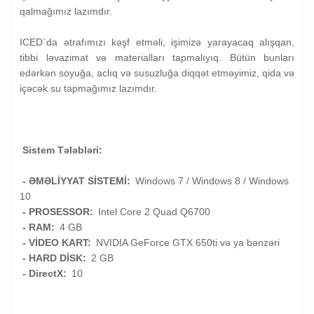
qalmağımız lazımdır.
ICED`da ətrafımızı kəşf etməli, işimizə yarayacaq alışqan,
tibbi ləvazimat və materialları tapmalıyıq. Bütün bunları
edərkən soyuğa, aclıq və susuzluğa diqqət etməyimiz, qida və
içəcək su tapmağımız lazımdır.
Sistem Tələbləri:
- ƏMƏLİYYAT SİSTEMİ:
Windows 7 / Windows 8 / Windows
10
- PROSESSOR:
Intel Core 2 Quad Q6700
- RAM:
4 GB
- VİDEO KART:
NVIDIA GeForce GTX 650ti və ya bənzəri
- HARD DİSK:
2 GB
- DirectX:
10