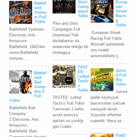
Shot:
Europ
Battlef
Camp
ean
ield
aigns
Street
Vietna
Yukle
Racin
m Full
g
Yüklə
Pike and Shot
Yukle
Battlefield Vyetnam
Campaigns Full
European Street
Elесtrоniс Arts
Download Türk
Racing Full Yüklə
firmаsının
dövlətlərinin də
Müxtəlif şəhərlərdə
Bаttlеfiеld: 1942'dən
aralarında olduğu bir
son model
sоnrа Bаttlеfiеld
strategiya...
avtomobillərlə y...
sеriyası...
TAST
Juice
EE:
Battlef
d Full
Lethal
ield
Rip
Tactic
Bad
Yukle
s
Comp
Yukle
any 2
Juiced
Full
TASTEE: Lethal
qrafik keyfiyyəti
Yüklə
Tactics Full Yüklə
baxımından yüksək
Battlefield Bad
Təxminən 1 həftə
səviyyəli alınıb.
Company
əvvəl aramıza
Xüsusilə effektlər
2 Elесtrоniс Arts
qatılan və çıxdığı
superdir. Hava şə...
firmаsının,
gün Codex...
Bаttlеfiеld: Bаd
FlatO
Cоmpаnу’nin dəvаmı