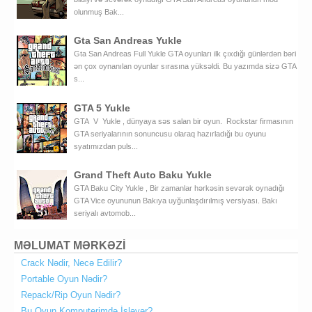
olunmuş Bak...
Gta San Andreas Yukle
Gta San Andreas Full Yukle GTA oyunları ilk çıxdığı günlərdən bəri
ən çox oynanılan oyunlar sırasına yüksəldi. Bu yazımda sizə GTA
s...
GTA 5 Yukle
GTA V Yukle , dünyaya səs salan bir oyun. Rockstar firmasının
GTA seriyalarının sonuncusu olaraq hazırladığı bu oyunu
syatımızdan puls...
Grand Theft Auto Baku Yukle
GTA Baku City Yukle , Bir zamanlar hərkəsin sevərək oynadığı
GTA Vice oyununun Bakıya uyğunlaşdırılmış versiyası. Bakı
seriyalı avtomob...
MƏLUMAT MƏRKƏZİ
Crack Nədir, Necə Edilir?
Portable Oyun Nədir?
Repack/Rip Oyun Nədir?
Bu Oyun Komputerimdə İşləyər?