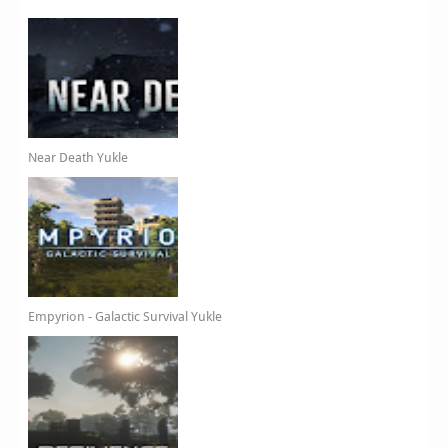
Near Death Yukle
Empyrion - Galactic Survival Yukle