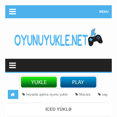
MENU
heyatda qalma oyunu yukle
Məcara
sag
qalma oyunu
Survival
ICED Yüklə
ICED YÜKLƏ