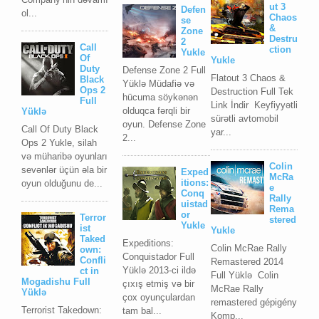
ut 3
Defen
ol...
Chaos
se
&
Zone
Destru
2
Call
ction
Yukle
Of
Yukle
Duty
Defense Zone 2 Full
Flatout 3 Chaos &
Black
Yüklə Müdafiə və
Ops 2
Destruction Full Tek
hücuma söykənən
Full
Link İndir Keyfiyyətli
olduqca fərqli bir
Yüklə
sürətli avtomobil
oyun. Defense Zone
Call Of Duty Black
yar...
2...
Ops 2 Yukle, silah
və müharibə oyunları
Colin
sevənlər üçün əla bir
Exped
McRa
itions:
oyun olduğunu de...
e
Conq
Rally
uistad
Rema
or
Terror
stered
Yukle
ist
Yukle
Taked
Expeditions:
Colin McRae Rally
own:
Conquistador Full
Confli
Remastered 2014
Yüklə 2013-ci ildə
ct in
Full Yüklə Colin
Mogadishu Full
çıxış etmiş və bir
McRae Rally
Yüklə
çox oyunçulardan
remastered gépigény
Terrorist Takedown:
tam bal...
Komp...