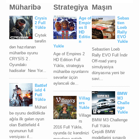
Müharibə
Strategiya
Maşın
Crysis
Age of
Sebas
2 Full
Empir
tien
Yüklə
es II
Loeb
HD
Rally
Crytek
Editio
EVO
tərəfin
n
Yukle
Yukle
dən hazırlanan
Sebastien Loeb
müharibə oyunu
Age of Empires 2
Rally EVO Full İndir
CRYSİS 2 .
HD Edition Full
Off-road yarış
Oyundakı
Yüklə, strategiya
simulyasiya
hadisələr New Yor...
müharibə oyunlarını
dünyasına yeni bir
sevərlər üçün
səvi...
əyləncəli de...
Battlef
ield 4
BMW
Full
Villag
M3
Yüklə
ers
Challe
Mühari
Yukle
nge
Yukle
bə oyunu dedildikdə
Village
ağıla ilk gələn oyun
BMW M3 Challenge
rs
olan Battlefield 4
Full Yüklə
2016 Full Yüklə,
oyununun full
Çeşidli BMW
oyunda öz kəndinizi
versiyası il...
modellərini sınayıb
meydana gətirib