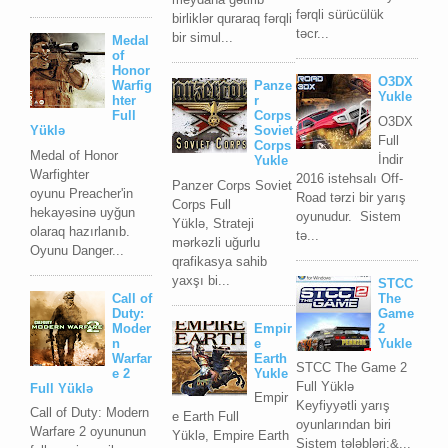
fərqli sürücülük
birliklər quraraq fərqli
təcr...
bir simul...
Medal
of
Honor
O3DX
Warfig
Panze
Yukle
hter
r
Full
Corps
O3DX
Yüklə
Soviet
Full
Corps
Medal of Honor
İndir
Yukle
Warfighter
2016 istehsalı Off-
Panzer Corps Soviet
oyunu Preacher'in
Road tərzi bir yarış
Corps Full
hekayəsinə uyğun
oyunudur. Sistem
Yüklə, Strateji
olaraq hazırlanıb.
tə...
mərkəzli uğurlu
Oyunu Danger...
qrafikasya sahib
yaxşı bi...
STCC
Call of
The
Duty:
Game
Moder
Empir
2
n
e
Yukle
Warfar
Earth
STCC The Game 2
e 2
Yukle
Full Yüklə
Full Yüklə
Empir
Keyfiyyətli yarış
Call of Duty: Modern
e Earth Full
oyunlarından biri
Warfare 2 oyununun
Yüklə, Empire Earth
Sistem tələbləri:&...