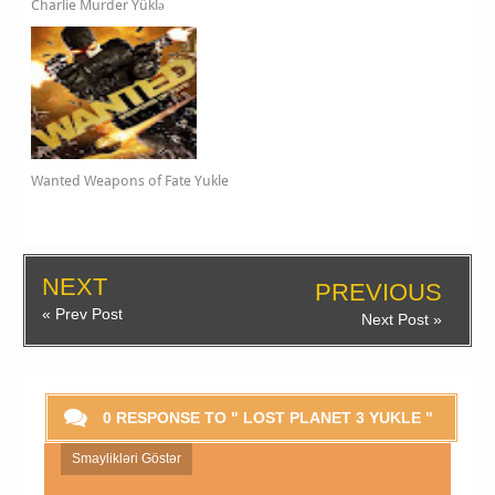
Charlie Murder Yüklə
Wanted Weapons of Fate Yukle
NEXT
PREVIOUS
« Prev Post
Next Post »
0 RESPONSE TO " LOST PLANET 3 YUKLE "
Smaylikləri Göstər