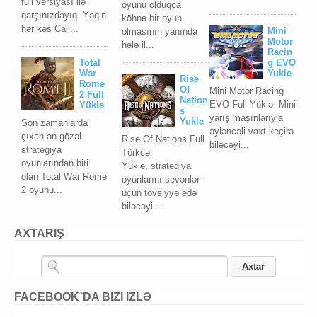
full versiyası ilə
oyunu olduqca
qarşınızdayıq. Yəqin
köhnə bir oyun
hər kəs Call...
Mini
olmasının yanında
Motor
hələ il...
Racin
Total
g EVO
War
Yukle
Rise
Rome
Of
Mini Motor Racing
2 Full
Nation
EVO Full Yüklə Mini
Yüklə
s
yarış maşınlarıyla
Yukle
Son zamanlarda
əyləncəli vaxt keçirə
çıxan ən gözəl
Rise Of Nations Full
biləcəyi...
strategiya
Türkcə
oyunlarından biri
Yüklə, strategiya
olan Total War Rome
oyunlarını sevənlər
2 oyunu...
üçün tövsiyyə edə
biləcəyi...
AXTARIŞ
FACEBOOK`DA BIZI IZLƏ