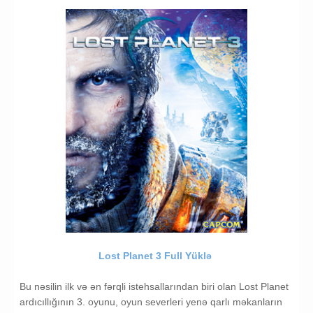
Planet 3 Torrent İndir
TPS Oyunlari
Lost Planet 3 Yukle
Lost Planet 3 Full Yüklə
Bu nəsilin ilk və ən fərqli istehsallarından biri olan Lost Planet
ardıcıllığının 3. oyunu, oyun severleri yenə qarlı məkanların