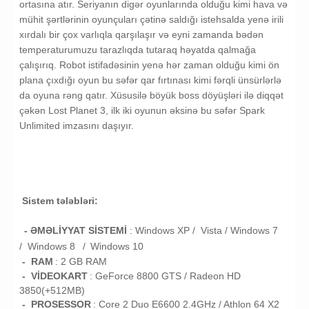
ortasına atır. Seriyanın digər oyunlarında olduğu kimi hava və
mühit şərtlərinin oyunçuları çətinə saldığı istehsalda yenə irili
xırdalı bir çox varlıqla qarşılaşır və eyni zamanda bədən
temperaturumuzu tarazlıqda tutaraq həyatda qalmağa
çalışırıq. Robot istifadəsinin yenə hər zaman olduğu kimi ön
plana çıxdığı oyun bu səfər qar fırtınası kimi fərqli ünsürlərlə
da oyuna rəng qatır. Xüsusilə böyük boss döyüşləri ilə diqqət
çəkən Lost Planet 3, ilk iki oyunun əksinə bu səfər Spark
Unlimited imzasını daşıyır.
Sistem tələbləri:
- ƏMƏLİYYAT SİSTEMİ
:
Windows XP / Vista /
Windows 7
/
Windows 8
/
Windows 10
- RAM
: 2
GB RAM
- VİDEOKART
:
GeForce 8800 GTS / Radeon HD
3850(+512MB)
- PROSESSOR
:
Core 2 Duo E6600 2.4GHz / Athlon 64 X2