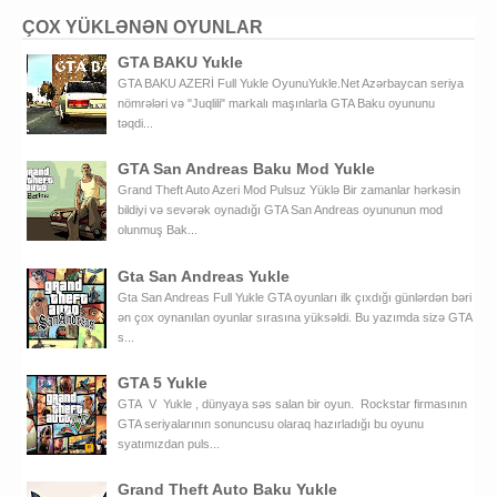
ÇOX YÜKLƏNƏN OYUNLAR
GTA BAKU Yukle
GTA BAKU AZERİ Full Yukle OyunuYukle.Net Azərbaycan seriya
nömrələri və "Juqlili" markalı maşınlarla GTA Baku oyununu
təqdi...
GTA San Andreas Baku Mod Yukle
Grand Theft Auto Azeri Mod Pulsuz Yüklə Bir zamanlar hərkəsin
bildiyi və sevərək oynadığı GTA San Andreas oyununun mod
olunmuş Bak...
Gta San Andreas Yukle
Gta San Andreas Full Yukle GTA oyunları ilk çıxdığı günlərdən bəri
ən çox oynanılan oyunlar sırasına yüksəldi. Bu yazımda sizə GTA
s...
GTA 5 Yukle
GTA V Yukle , dünyaya səs salan bir oyun. Rockstar firmasının
GTA seriyalarının sonuncusu olaraq hazırladığı bu oyunu
syatımızdan puls...
Grand Theft Auto Baku Yukle