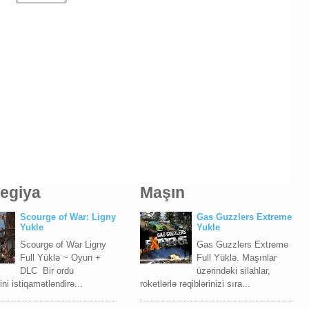
tegiya
Maşın
Scourge of War: Ligny
Gas Guzzlers Extreme
Yukle
Yukle
Scourge of War Ligny
Gas Guzzlers Extreme
Full Yüklə ~ Oyun +
Full Yüklə. Maşınlar
DLC Bir ordu
üzərindəki silahlar,
ni istiqamətləndirə...
roketlərlə rəqiblərinizi sıra...