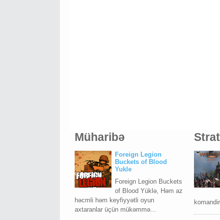
Müharibə
Stra
Foreign Legion
Buckets of Blood
Yukle
Foreign Legion Buckets
of Blood Yüklə, Həm az
həcmli həm keyfiyyətli oyun
komandiri
axtaranlar üçün mükəmmə...