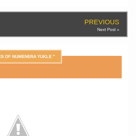
PREVIOUS
Next Post »
ES OF NUMENERA YUKLE "