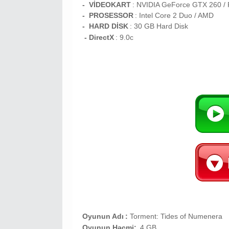
- VİDEOKART
:
NVIDIA GeForce GTX 260 /
- PROSESSOR
:
Intel Core 2 Duo / AMD
- HARD DİSK
: 30
GB
Hard Disk
- DirectX
: 9.0c
Oyunun Adı
:
Torment: Tides of Numenera
Oyunun Həcmi:
4 GB