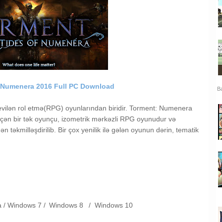
f Numenera 2016 Full PC Download
Ba
vilən rol etmə(RPG) oyunlarından biridir. Torment: Numenera
ən bir tək oyunçu, izometrik mərkəzli RPG oyunudur və
 təkmilləşdirilib. Bir çox yenilik ilə gələn oyunun dərin, tematik
a /
Windows 7 /
Windows 8
/
Windows 10