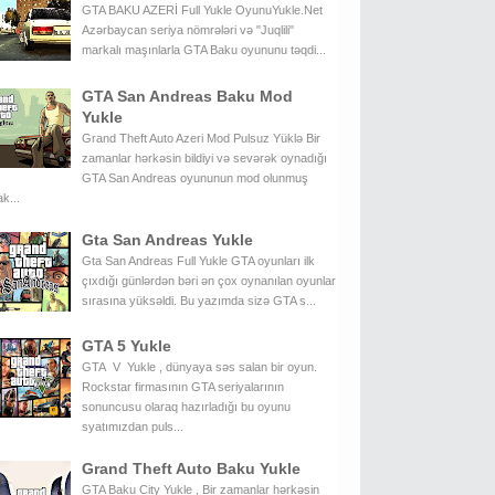
GTA BAKU AZERİ Full Yukle OyunuYukle.Net
Azərbaycan seriya nömrələri və "Juqlili"
markalı maşınlarla GTA Baku oyununu təqdi...
GTA San Andreas Baku Mod
Yukle
Grand Theft Auto Azeri Mod Pulsuz Yüklə Bir
zamanlar hərkəsin bildiyi və sevərək oynadığı
GTA San Andreas oyununun mod olunmuş
k...
Gta San Andreas Yukle
Gta San Andreas Full Yukle GTA oyunları ilk
çıxdığı günlərdən bəri ən çox oynanılan oyunlar
sırasına yüksəldi. Bu yazımda sizə GTA s...
GTA 5 Yukle
GTA V Yukle , dünyaya səs salan bir oyun.
Rockstar firmasının GTA seriyalarının
sonuncusu olaraq hazırladığı bu oyunu
syatımızdan puls...
Grand Theft Auto Baku Yukle
GTA Baku City Yukle , Bir zamanlar hərkəsin