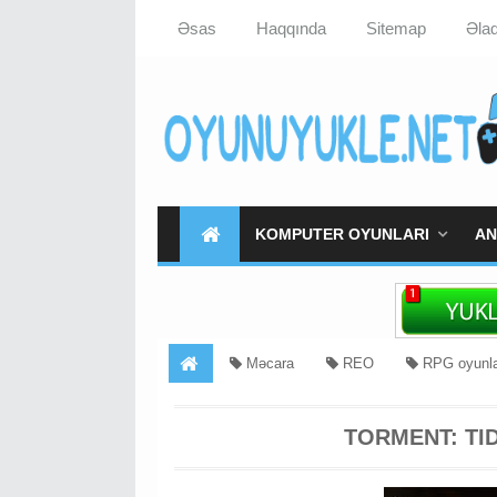
Əsas
Haqqında
Sitemap
Əla
KOMPUTER OYUNLARI
AN
Məcara
REO
RPG oyunla
of Numenera Full İndir
Torment Tides of Num
TORMENT: TI