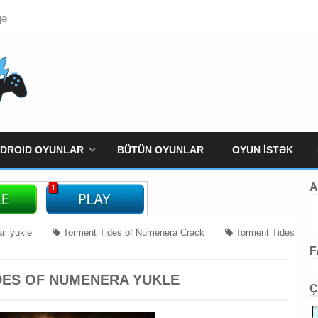
qə
DROID OYUNLAR
BÜTÜN OYUNLAR
OYUN İSTƏK
A
ri yukle
Torment Tides of Numenera Crack
Torment Tides
F
enera One Link Download
Torment: Tides of Numenera Yukle
DES OF NUMENERA YUKLE
Ç