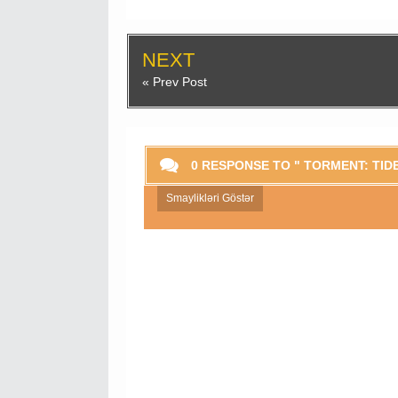
NEXT
« Prev Post
0 RESPONSE TO " TORMENT: TID
Smaylikləri Göstər