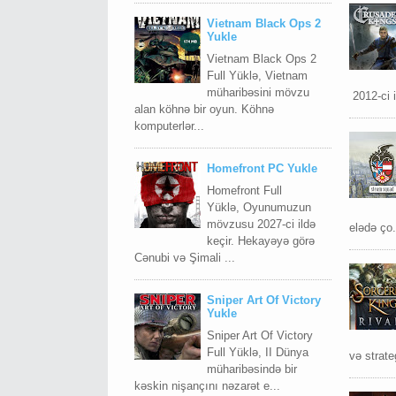
Vietnam Black Ops 2
Yukle
Vietnam Black Ops 2
Full Yüklə, Vietnam
müharibəsini mövzu
2012-ci i
alan köhnə bir oyun. Köhnə
komputerlər...
Homefront PC Yukle
Homefront Full
Yüklə, Oyunumuzun
mövzusu 2027-ci ildə
elədə ço.
keçir. Hekayəyə görə
Cənubi və Şimali ...
Sniper Art Of Victory
Yukle
Sniper Art Of Victory
Full Yüklə, II Dünya
və strateg
müharibəsində bir
kəskin nişançını nəzarət e...