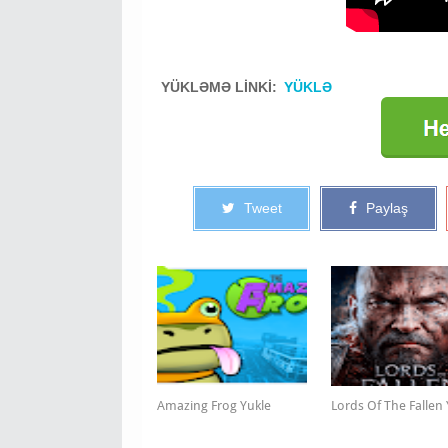
YÜKLƏMƏ LİNKİ:
YÜKLƏ
Tweet
Paylaş
Amazing Frog Yukle
Lords Of The Fallen