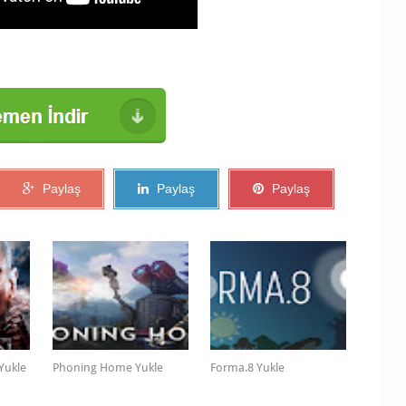
Paylaş
Paylaş
Paylaş
 Yukle
Phoning Home Yukle
Forma.8 Yukle