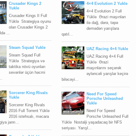
Crusader Kings 2
4×4 Evolution 2 Yukle
Yukle
4×4 Evolution 2 Full
Crusader Kings II Full
Yüklə Ərazi maşınları
Yüklə Strategiya oyunu
ilə dağ, dərə, təpə
olan Crusader Kings 2
demədən yarışlara
ldə ...
qatıl...
Steam Squad Yukle
UAZ Racing 4×4 Yukle
Steam Squad Full
UAZ Racing 4×4 Full
Yüklə Strategiya və
Yüklə Ərazi
taktika növü oyunları
maşınlarını seçərək
sevənlər üçün həcmi
əyləncəli yarışlar keçirə
..
biləcəyi...
Sorcerer King Rivals
Need For Speed
Yukle
Porsche Unleashed
Yukle
Sorcerer King Rivals
2016 Full Torrent Yüklə
Need For Speed
2016 istehsalı, məcara
Porsche Unleashed Full
iya janrı...
Yüklə Nostalji yaşadacaq bir NFS
seriyası. Yarışl...