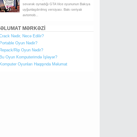
sevərək oynadığı GTA Vice oyununun Bakıya
uyğunlaşdırılmış versiyası. Bakı seriyalı
avtomob...
ƏLUMAT MƏRKƏZİ
Crack Nədir, Necə Edilir?
Portable Oyun Nədir?
Repack/Rip Oyun Nədir?
Bu Oyun Komputerimdə İşləyər?
Komputer Oyunları Haqqında Məlumat