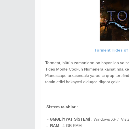
Torment Tides o
Torment, bütün zamanların ən bəyənilən və se
Tides Monte Cookun Numenera kainatında keç
Planescape arxasındakı yaradıcı qrup tərəfindən
təmin edici hekayəsi olduqca diqqət çəkir.
Sistem tələbləri:
- ƏMƏLİYYAT SİSTEMİ
:
Windows XP / Vist
- RAM
: 4
GB RAM