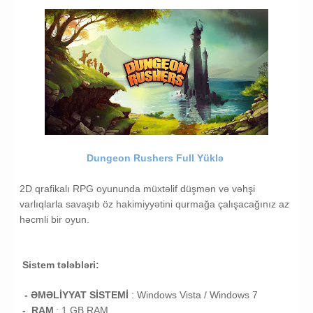
Dungeon Rushers Full Yüklə
2D qrafikalı RPG oyununda müxtəlif düşmən və vəhşi
varlıqlarla savaşıb öz hakimiyyətini qurmağa çalışacağınız az
həcmli bir oyun.
Sistem tələbləri:
- ƏMƏLİYYAT SİSTEMİ
:
Windows Vista /
Windows 7
- RAM
: 1
GB RAM