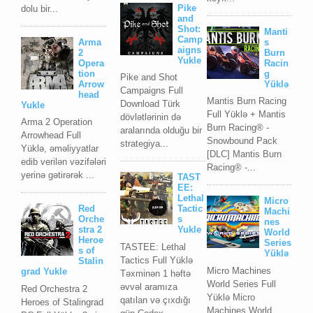
Pike
dolu bir...
and
Shot:
Manti
Camp
Arma
s
aigns
2
Burn
Yukle
Opera
Racin
tion
g
Pike and Shot
Arrow
Yüklə
Campaigns Full
head
Mantis Burn Racing
Download Türk
Yukle
Full Yüklə + Mantis
dövlətlərinin də
Arma 2 Operation
Burn Racing® -
aralarında olduğu bir
Arrowhead Full
Snowbound Pack
strategiya...
Yüklə, əməliyyatlar
[DLC] Mantis Burn
edib verilən vəzifələri
Racing® -...
yerinə gətirərək ...
TAST
EE:
Lethal
Micro
Red
Tactic
Machi
Orche
s
nes
stra 2
Yukle
World
Heroe
Series
TASTEE: Lethal
s of
Yüklə
Tactics Full Yüklə
Stalin
Micro Machines
grad Yukle
Təxminən 1 həftə
World Series Full
əvvəl aramıza
Red Orchestra 2
Yüklə Micro
qatılan və çıxdığı
Heroes of Stalingrad
Machines World