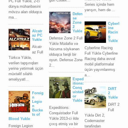
gün Codex...
PC Full Yüklə, 2-ci
Series içində həm
dünya müharibəsini
yarışın, həm də ...
mövzu alan olduqca
Defen
ma...
se
Zone
Cyberl
2
ine
Alcatr
Yukle
Racin
az PC
g
Defense Zone 2 Full
Yukle
Yukle
Yüklə Müdafiə və
Alcatr
Cyberline Racing
hücuma söykənən
az Full
Full Yüklə Cyberline
olduqca fərqli bir
Türkcə Yüklə,
Racing daha əvvəl
oyun. Defense Zone
verilən tapşırıqları
mobil platformalar
2...
yerinə yetirmək üçün
üçün yayımlanmış
müxtəlif silahlı
a...
Exped
əməliyyatl...
itions:
Conq
DiRT
uistad
Foreig
2
or
n
Yukle
Yukle
Legio
DiRT 2
n
Expeditions:
Full
Bucke
Conquistador Full
ts of
Yüklə Dirt 2,
Yüklə 2013-ci ildə
Blood Yukle
Codemaster
çıxış etmiş və bir
Foreign Legion
tərəfindən