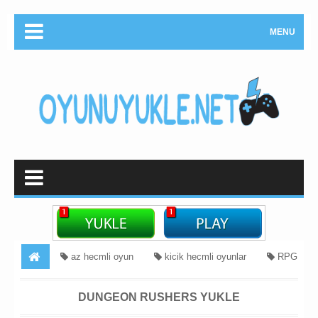
MENU
az hecmli oyun
kicik hecmli oyunlar
RPG
oyunlari yukle
Strategiya
Dungeon Rushers Yukle
DUNGEON RUSHERS YUKLE