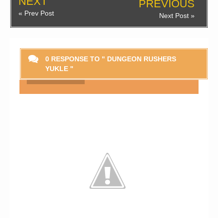
NEXT
PREVIOUS
« Prev Post
Next Post »
0 RESPONSE TO " DUNGEON RUSHERS
YUKLE "
Smaylikləri Göstər