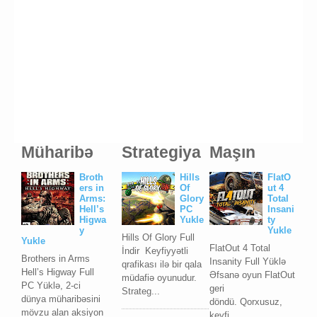
Müharibə
Strategiya
Maşın
Broth
Hills
FlatO
ers in
Of
ut 4
Arms:
Glory
Total
Hell’s
PC
Insani
Higwa
Yukle
ty
y
Yukle
Hills Of Glory Full
Yukle
FlatOut 4 Total
İndir Keyfiyyətli
Brothers in Arms
Insanity Full Yüklə
qrafikası ilə bir qala
Hell’s Higway Full
Əfsanə oyun FlatOut
müdafiə oyunudur.
PC Yüklə, 2-ci
geri
Strateg...
dünya müharibəsini
döndü. Qorxusuz,
mövzu alan aksiyon
keyfi...