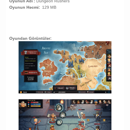
Oyunun Adı
:
Dungeon Rushers
Oyunun Həcmi:
129 MB
Oyundan Görüntülər: