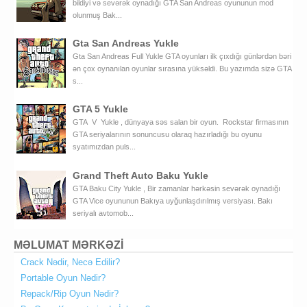
bildiyi və sevərək oynadığı GTA San Andreas oyununun mod
olunmuş Bak...
Gta San Andreas Yukle
Gta San Andreas Full Yukle GTA oyunları ilk çıxdığı günlərdən bəri
ən çox oynanılan oyunlar sırasına yüksəldi. Bu yazımda sizə GTA
s...
GTA 5 Yukle
GTA V Yukle , dünyaya səs salan bir oyun. Rockstar firmasının
GTA seriyalarının sonuncusu olaraq hazırladığı bu oyunu
syatımızdan puls...
Grand Theft Auto Baku Yukle
GTA Baku City Yukle , Bir zamanlar hərkəsin sevərək oynadığı
GTA Vice oyununun Bakıya uyğunlaşdırılmış versiyası. Bakı
seriyalı avtomob...
MƏLUMAT MƏRKƏZİ
Crack Nədir, Necə Edilir?
Portable Oyun Nədir?
Repack/Rip Oyun Nədir?