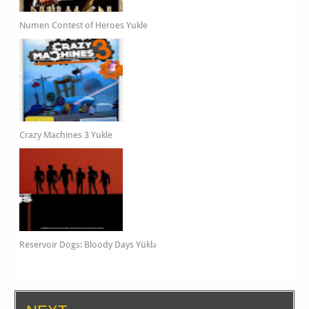
Numen Contest of Heroes Yukle
Crazy Machines 3 Yukle
Reservoir Dogs: Bloody Days Yüklə