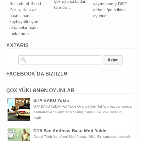
çox oyunçulardan
Buckets of Blood
yayımlanmış DiRT
tam bal...
Yüklə, Həm az
ardıcıllığının ikinci
həcmli həm
oyunud...
keyfiyyətli oyun
axtaranlar üçün
mükəmmə...
AXTARIŞ
FACEBOOK`DA BIZI IZLƏ
ÇOX YÜKLƏNƏN OYUNLAR
GTA BAKU Yukle
GTA BAKU AZERİ Full Yukle OyunuYukle.Net Azərbaycan seriya
nömrələri və "Juqlili" markalı maşınlarla GTA Baku oyununu
təqdi...
GTA San Andreas Baku Mod Yukle
Grand Theft Auto Azeri Mod Pulsuz Yüklə Bir zamanlar hərkəsin