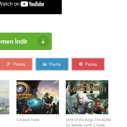
Paylaş
Paylaş
Paylaş
Caravan Yukle
Lord of the Rings The Battle
for Middle Earth 2 Yukle