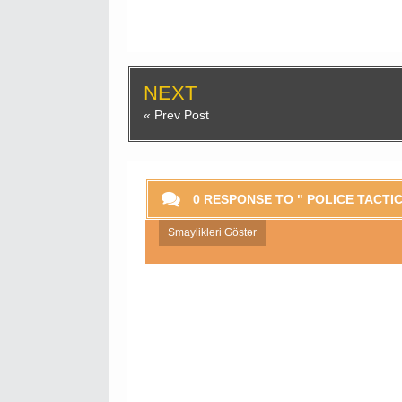
NEXT
« Prev Post
0 RESPONSE TO " POLICE TACTIC
Smaylikləri Göstər