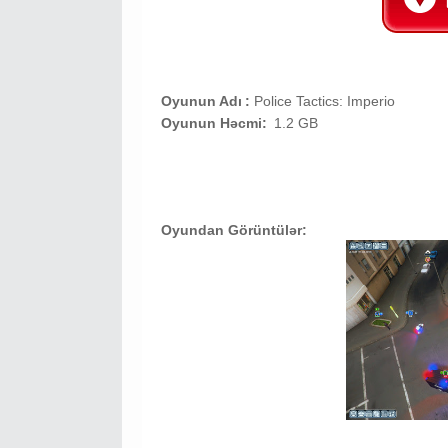
Oyunun Adı
:
Police Tactics: Imperio
Oyunun Həcmi:
1.2 GB
Oyundan Görüntülər: