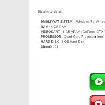
Sistem tələbləri:
- ƏMƏLİYYAT SİSTEMİ
:
Windows 7 /
Wind
- RAM
: 4
GB RAM
- VİDEOKART
: 1 GB VRAM (
GeForce GTX 7
- PROSESSOR
:
Quad-Core Processor Intel 
- HARD DİSK
: 3
GB
Hard Disk
- DirectX
: 11