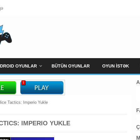
qə
DROID OYUNLAR
BÜTÜN OYUNLAR
OYUN İSTƏK
A
ice Tactics: Imperio Yukle
F
CTICS: IMPERIO YUKLE
Ç
M