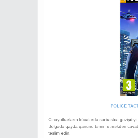
POLICE TAC
Cinayətkarların küçələrdə sərbəstcə gəzişdiyi N
Bölgədə qayda qanunu təmin etməkdən cavabd
təslim edin.