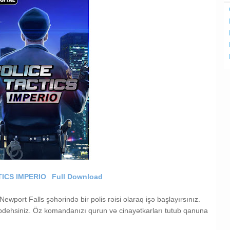
TICS IMPERIO
Full Download
ewport Falls şəhərində bir polis rəisi olaraq işə başlayırsınız.
ehsiniz. Öz komandanızı qurun və cinayətkarları tutub qanuna