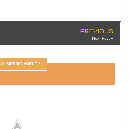
PREVIOUS
Next Post »
S: IMPERIO YUKLE "