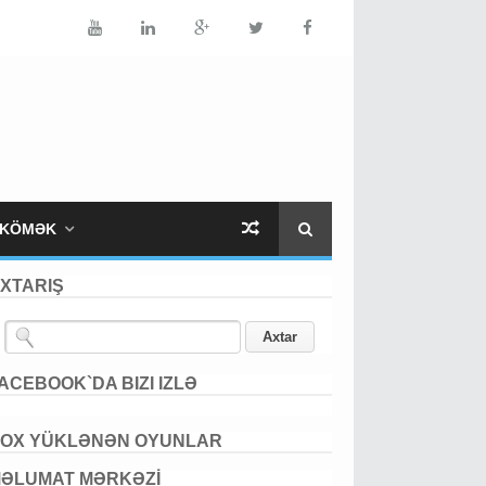
KÖMƏK
XTARIŞ
ACEBOOK`DA BIZI IZLƏ
OX YÜKLƏNƏN OYUNLAR
ƏLUMAT MƏRKƏZİ