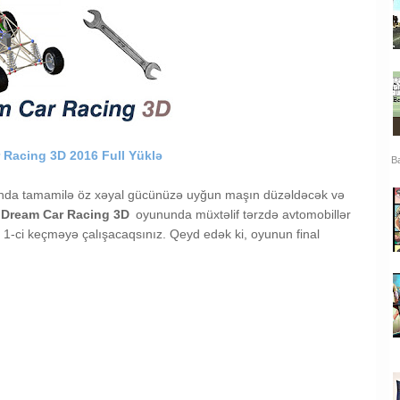
 Racing 3D 2016 Full Yüklə
Ba
yunda tamamilə öz xəyal gücünüzə uyğun maşın düzəldəcək və
Dream Car Racing 3D
oyununda müxtəlif tərzdə avtomobillər
ni 1-ci keçməyə çalışacaqsınız. Qeyd edək ki, oyunun final