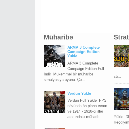
Müharibə
Stra
ARMA 3 Complete
Campaign Edition
Yukle
ARMA 3 Complete
Campaign Edition Full
İndir Mükəmməl bir müharibə
str...
simulyasiya oyunu. Çe...
Verdun Yukle
Verdun Full Yüklə FPS
növündə ön plana çıxan
və 1914 - 1918-ci illər
arasındakı müharib...
Yüklə D
Keçdiyimi