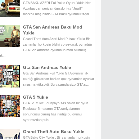
GTA BAKU AZERİ Full Yukle OyunuYukle.Net
Azərbaycan seriya nömrələri və "Juqlili"
markalı maşınlarla GTA Baku oyununu təqdi...
GTA San Andreas Baku Mod
Yukle
Grand Theft Auto Azeri Mod Pulsuz Yüklə Bir
zamanlar hərkəsin bildiyi və sevərək oynadığı
GTA San Andreas oyununun mod olunmuş
k...
Gta San Andreas Yukle
Gta San Andreas Full Yukle GTA oyunları ilk
çıxdığı günlərdən bəri ən çox oynanılan oyunlar
sırasına yüksəldi. Bu yazımda sizə GTA s...
GTA 5 Yukle
GTA V Yukle , dünyaya səs salan bir oyun.
Rockstar firmasının GTA seriyalarının
sonuncusu olaraq hazırladığı bu oyunu
syatımızdan puls...
Grand Theft Auto Baku Yukle
GTA Baku City Yukle , Bir zamanlar hərkəsin