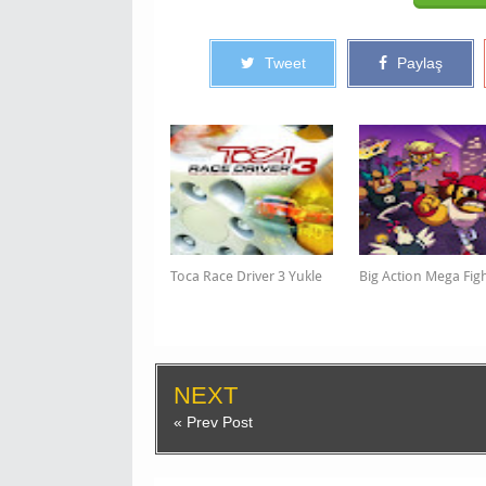
Tweet
Paylaş
Toca Race Driver 3 Yukle
Big Action Mega Figh
NEXT
« Prev Post