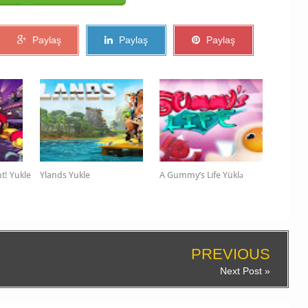
Paylaş
Paylaş
Paylaş
t! Yukle
Ylands Yukle
A Gummy’s Life Yüklə
PREVIOUS
Next Post »