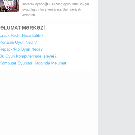
sevərək oynadığı GTA Vice oyununun Bakıya
uyğunlaşdırılmış versiyası. Bakı seriyalı
avtomob...
ƏLUMAT MƏRKƏZİ
Crack Nədir, Necə Edilir?
Portable Oyun Nədir?
Repack/Rip Oyun Nədir?
Bu Oyun Komputerimdə İşləyər?
Komputer Oyunları Haqqında Məlumat