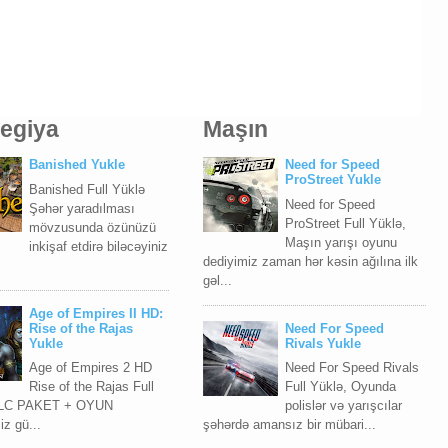
tegiya
Maşın
Banished Yukle
Need for Speed
ProStreet Yukle
Banished Full Yüklə
Need for Speed
Şəhər yaradılması
ProStreet Full Yüklə,
mövzusunda özünüzü
Maşın yarışı oyunu
inkişaf etdirə biləcəyiniz
dediyimiz zaman hər kəsin ağılına ilk
gəl...
Age of Empires II HD:
Rise of the Rajas
Need For Speed
Yukle
Rivals Yukle
Age of Empires 2 HD
Need For Speed Rivals
Rise of the Rajas Full
Full Yüklə, Oyunda
LC PAKET + OYUN
polislər və yarışcılar
z gü...
şəhərdə amansız bir mübari...