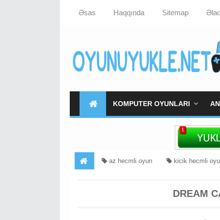
Əsas
Haqqında
Sitemap
Əla
KOMPUTER OYUNLARI
AN
az hecmli oyun
kicik hecmli oy
DREAM C