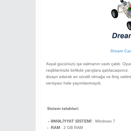
Dream Car
Xəyal gücünüzü işə salmanın vaxtı çatdı. O
rəqiblərinizlə birlikdə yarışlara qatılacaqsınız.
dizayn edərək ən sürətli olmağa və finiş xətti
versiyası hələ yayımlanmayıb.
Sistem tələbləri:
- ƏMƏLİYYAT SİSTEMİ
:
Windows 7
- RAM
: 2
GB RAM