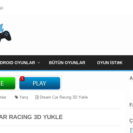
qə
DROID OYUNLAR
BÜTÜN OYUNLAR
OYUN İSTƏK
A
unlar
Yarış
Dream Car Racing 3D Yukle
F
AR RACING 3D YUKLE
Ç