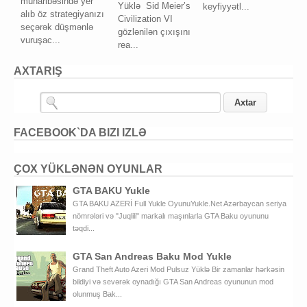
müharibəsində yer
Yüklə Sid Meier’s
keyfiyyətl...
alıb öz strategiyanızı
Civilization VI
seçərək düşmənlə
gözlənilən çıxışını
vuruşac...
rea...
AXTARIŞ
FACEBOOK`DA BIZI IZLƏ
ÇOX YÜKLƏNƏN OYUNLAR
GTA BAKU Yukle
GTA BAKU AZERİ Full Yukle OyunuYukle.Net Azərbaycan seriya
nömrələri və "Juqlili" markalı maşınlarla GTA Baku oyununu
təqdi...
GTA San Andreas Baku Mod Yukle
Grand Theft Auto Azeri Mod Pulsuz Yüklə Bir zamanlar hərkəsin
bildiyi və sevərək oynadığı GTA San Andreas oyununun mod
olunmuş Bak...