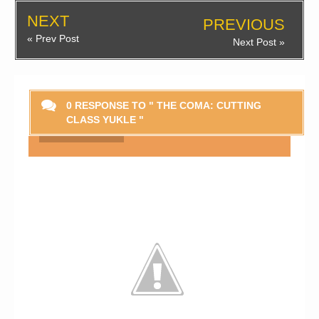
NEXT
PREVIOUS
« Prev Post
Next Post »
0 RESPONSE TO " THE COMA: CUTTING
CLASS YUKLE "
Smaylikləri Göstər