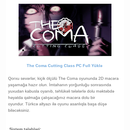
The Coma Cutting Class PC Full Yüklə
Qorxu sevərlər, kiçik ölçülü The Coma oyununda 2D macəra
yaşamağa hazır olun. İmtahanın yorğunluğu sonrasında
yuxudan kabusla oyanıb, təhlükəli tələlərlə dolu məktəbdə
həyatda qalmağa çalışacağınız macəra dolu bir
oyundur. Türkcə altyazı ilə oyunu asanlıqla başa düşə
biləcəksiniz.
Sistem tələbləri: