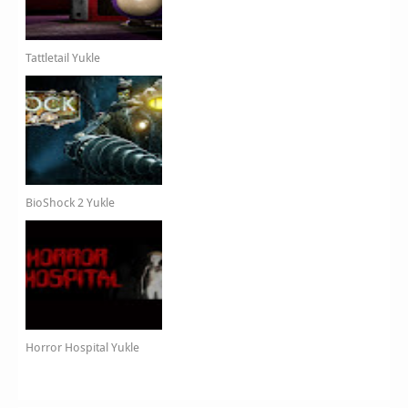
Tattletail Yukle
BioShock 2 Yukle
Horror Hospital Yukle