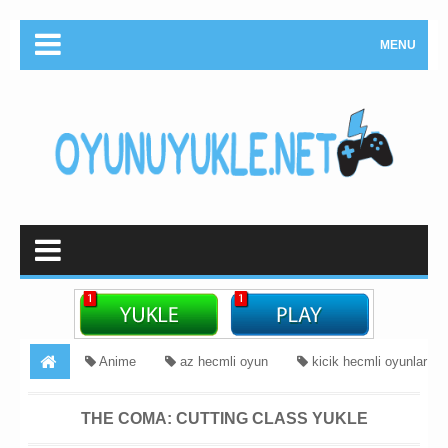
MENU
Anime
az hecmli oyun
kicik hecmli oyunlar
qorxu
The Coma: Cutting Class Yukle
THE COMA: CUTTING CLASS YUKLE