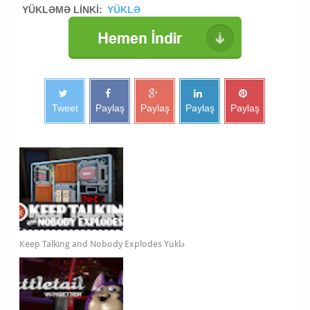
YÜKLƏMƏ LİNKİ:
YÜKLƏ
Tweet
Paylaş
Paylaş
Paylaş
Paylaş
Keep Talking and Nobody Explodes Yüklə