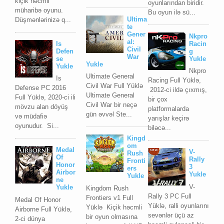
kiçik həcmli
oyunlarından biridir.
müharibə oyunu.
Bu oyun ilə sü...
Ultima
Düşmənlərinizə q...
te
Gener
Nkpro
al:
Is
Racin
Civil
Defen
g
War
se
Yukle
Yukle
Yukle
Nkpro
Ultimate General
Is
Racing Full Yüklə,
Civil War Full Yüklə
Defense PC 2016
2012-ci ildə çıxmış,
Ultimate General
Full Yüklə, 2020-ci ili
bir çox
Civil War bir neçə
mövzu alan döyüş
platformalarda
gün əvvəl Ste...
və müdafiə
yarışlar keçirə
oyunudur. Si...
biləcə...
Kingd
om
Medal
V-
Rush
Of
Rally
Fronti
Honor
3
ers
Airbor
Yukle
Yukle
ne
V-
Yukle
Kingdom Rush
Rally 3 PC Full
Frontiers v1 Full
Medal Of Honor
Yüklə, ralli oyunlarını
Yüklə Kiçik həcmli
Airborne Full Yüklə,
sevənlər üçü az
bir oyun olmasına
2-ci dünya