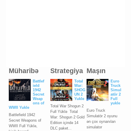
Müharibə
Strategiya
Maşın
Battlef
Total
Euro
ield
War:
Truck
1942
SHOG
Simul
Secret
UN 2
atör 2
Weap
Yukle
Full
ons of
yukle
Total War Shogun 2
WWII Yukle
Euro Truck
Full Yüklə Total
Battlefield 1942
Simulatör 2 oyunu
War: Shogun 2 Gold
Secret Weapons of
ən çox oynanılan
Edition içində 14
WWII Full Yüklə,
simulator
DLC paket...