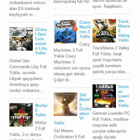
həcmli əyləncəli bir
baxmayaraq full HD
müharibəsini mövzu
oyun. Rəqiblərin...
...
alan EA istehsalı
keyfiyyətli m...
Track
Crazy
Mania
Machi
Globa
2
nes 3
l Ops:
Valley
Yukle
Com
Yukle
mand
Crazy
TrackMania 2 Valley
o Liby
Machines 3 Full
Yukle
Full Yüklə, fərqli
Yüklə Crazy
sport maşınlarla
Global Ops
Machines 3
çeşidli turnirlərə
Commando Liby Full
seriyanın son oyunu
qatılıb yarışa bilər...
Yüklə, oyunda
olaraq geri döndü.
Libyalı qaçqınların
Çılğın bi...
Amerikaya qarşı
Germ
verdiyi mübarizə,...
an
Sid
Lowri
Meier’
der
s
Mortyr
Yukle
Civiliz
2
German Lowrider PC
ation
Yukle
VI
Full Yüklə, modifiye
Mortyr
Yukle
maşınlar edib
2 Full
Sid Meiers
yarışlar edəcəyiniz
Yüklə, 2-ci dünya
Civilization 6 Full
aşağı ölçüdə