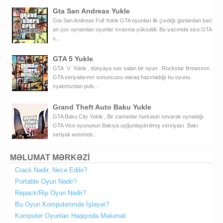
Gta San Andreas Yukle
Gta San Andreas Full Yukle GTA oyunları ilk çıxdığı günlərdən bəri
ən çox oynanılan oyunlar sırasına yüksəldi. Bu yazımda sizə GTA
s...
GTA 5 Yukle
GTA V Yukle , dünyaya səs salan bir oyun. Rockstar firmasının
GTA seriyalarının sonuncusu olaraq hazırladığı bu oyunu
syatımızdan puls...
Grand Theft Auto Baku Yukle
GTA Baku City Yukle , Bir zamanlar hərkəsin sevərək oynadığı
GTA Vice oyununun Bakıya uyğunlaşdırılmış versiyası. Bakı
seriyalı avtomob...
MƏLUMAT MƏRKƏZİ
Crack Nədir, Necə Edilir?
Portable Oyun Nədir?
Repack/Rip Oyun Nədir?
Bu Oyun Komputerimdə İşləyər?
Komputer Oyunları Haqqında Məlumat