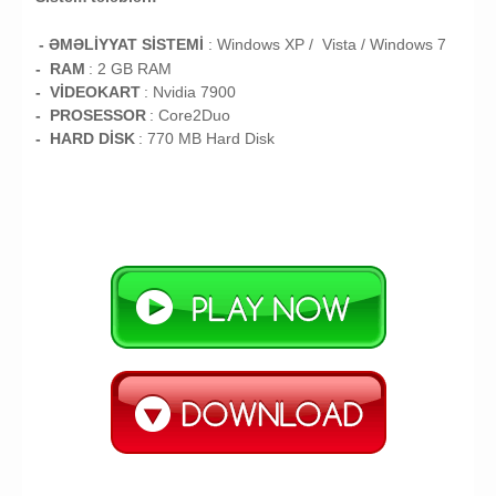
- ƏMƏLİYYAT SİSTEMİ
:
Windows XP / Vista /
Windows 7
- RAM
: 2
GB RAM
- VİDEOKART
:
Nvidia 7900
- PROSESSOR
:
Core2Duo
- HARD DİSK
: 770
MB
Hard Disk